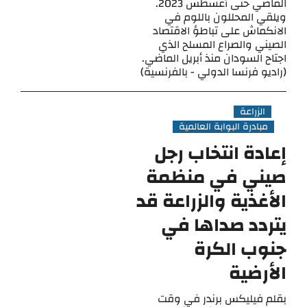
الماضي حتى أغسطس 2023.
ويلقي المحللون باللوم في
الانكماش على تباطؤ الاقتصاد
الصيني والصراع المسلح الذي
اجتاح السودان منذ أبريل الماضي.
(راديو فرنسا الدولي - بالفرنسية)
الزراعة
مبادرة البوابة العالمية
إعادة انتخاب رجل
صيني في منظمة
الأغذية والزراعة قد
يتردد صداها في
جنوب الكرة
الأرضية
بقلم فيليكس برندر في وقت