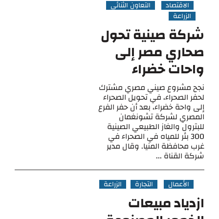
الاقتصاد
التعاون الثنائي
الزراعة
شركة صينية تحول
صحاري مصر إلى
واحات خضراء
نجح مشروع صيني مصري مشترك
لحفر الصحراء، في تحويل الصحراء
إلى واحة خضراء، بعد أن حفر الفرع
المصري لشركة تشونغمان
للبترول والغاز الطبيعي الصينية
300 بئر للمياه في الصحراء في
غرب محافظة المنيا. وقال مدير
شركة القناة ...
الأعمال
التجارة
الزراعة
ازدياد مبيعات