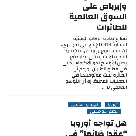
وإيرباص على
السوق العالمية
للطائرات
تسارع طائرة الركاب الصينية
المحلية C919 الإنتاج في تحدٍ جريء
لهيمنة بوينغ وإيرباص، حيث تزيد
القدرة الإنتاجية في إطار دفع
بكين الأوسع نحو الاكتفاء الذاتي
في قطاع الطيران. ورغم أن
الطائرة تثبت موثوقيتها في
العمليات المحلية، إلا أن التوسع
العالمي لا ...
أوروبا
الجنوب العالمي
الدعم اللوجستي
هل تواجه أوروبا
“عقدا ضائعا” في