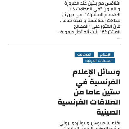
التنافس مع بكين عند الضرورة
والتعاون "في المجالات ذات
الاهتمام المشترك". في حين أن
مجالات المنافسة واضحة تماما ،
فإن العثور على "المصالح
المشتركة" يثبت أنه أكثر صعوبة -
...
الإعلام
الصحافة
العلاقات الدولية
وسائل الإعلام
الفرنسية في
ستين عاما من
العلاقات الفرنسية
الصينية
بقلم ليا جيبوهرر وليوناردو بروني
عشية الذكرى الستين للعلاقات