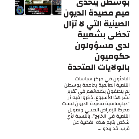
بوسطن يتحدى
ميم مصيدة الديون
الصينية التي لا تزال
تحظى بشعبية
لدى مسؤولون
حكوميون
بالولايات المتحدة
الباحثون في مركز سياسات
التنمية العالمية بجامعة بوسطن
لم يلطفون بكلماتهم في تقرير
نُشر هذا الأسبوع، ذكروا فيه أن
"دبلوماسية مصيدة الديون ليست
محركًا للإقراض الصيني وتمويل
التنمية في الخارج". بالنسبة لأي
شخص يتابع هذه القضية عن
قرب، قد يبدو ...