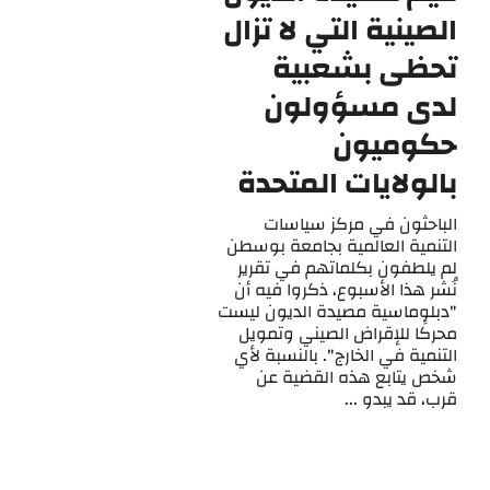
الصينية التي لا تزال
تحظى بشعبية
لدى مسؤولون
حكوميون
بالولايات المتحدة
الباحثون في مركز سياسات
التنمية العالمية بجامعة بوسطن
لم يلطفون بكلماتهم في تقرير
نُشر هذا الأسبوع، ذكروا فيه أن
"دبلوماسية مصيدة الديون ليست
محركًا للإقراض الصيني وتمويل
التنمية في الخارج". بالنسبة لأي
شخص يتابع هذه القضية عن
قرب، قد يبدو ...