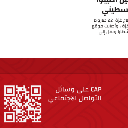
لسطيني
أطلق مسلحون فلسطينيون اليوم الثلاثاء في قطاع غزة 22 صاروخا
غزة ، وأصابت موقع
شظايا ونقل إلى
CAP على وسائل
التواصل الاجتماعي