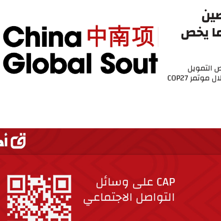
صين
ما يخص
ص التمويل
وتمر COP27
CAP على وسائل
التواصل الاجتماعي