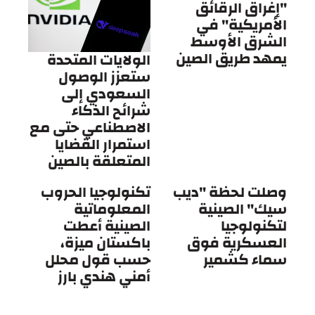
"إغراق الرقائق
الأمريكية" في
الشرق الأوسط
يمهد طريق الصين
الولايات المتحدة
ستعزز الوصول
السعودي إلى
شرائح الذكاء
الاصطناعي حتى مع
استمرار القضايا
المتعلقة بالصين
وصلت لحظة "ديب
تكنولوجيا الحروب
سيك" الصينية
المعلوماتية
لتكنولوجيا
الصينية أعطت
العسكرية فوق
باكستان ميزة،
سماء كشمير
حسب قول محلل
أمني هندي بارز