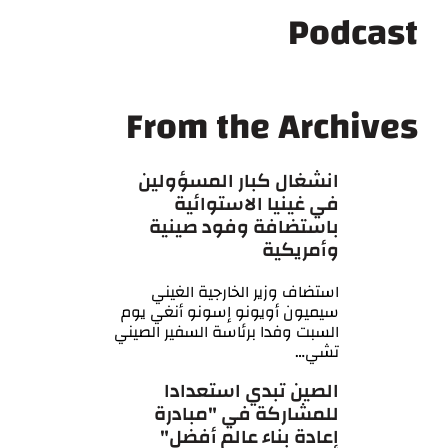
Podcast
From the Archives
انشغال كبار المسؤولين
في غينيا الاستوائية
باستضافة وفود صينية
وأمريكية
استضاف وزير الخارجية الغيني
سيميون أويونو إسونو أنغي يوم
السبت وفدا برئاسة السفير الصيني
تشي…
الصين تبدي استعدادا
للمشاركة في "مبادرة
إعادة بناء عالم أفضل"