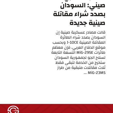
صيني: السودان
بصدد شراء مقاتلة
صينية جديدة
قالت مصادر عسكرية صينية إن
السودان بصدد شراء الطائرة
المقاتلة الصينية J-10CE وبحسب
موقع الدفاع العربي، فإن معظم
طائرات MiG-29SE التسعة التابعة
لسلاح الجو لجمهورية السودان
ستخرج من الخدمة لتبقى فقط
ثلاث مقاتلات متبقية من طراز
MiG-23MS ...