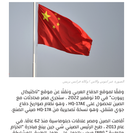
الصورة عبر انتوني والاس / وكالة فرانس بريس
وفقًا لموقع الدفاع العربي ونقلًا عن موقع “تاكتيكال
ريبورت” في 10 نوفمبر 2022 ، ستجري مصر محادثات مع
الصين للحصول على HQ-17AE ، وهو نظام صواريخ دفاع
جوي متنقل، وهو نسخة تصديرية من HQ-17A صيني الصنع.
أقامت الصين ومصر علاقات دبلوماسية منذ 62 عامًا. في
عام 2013 ، طرح الرئيس الصيني شي جين بينغ مبادرة “الحزام
والطريق” (BRI) ورحب بالدول على طول الطريق للمشاركة