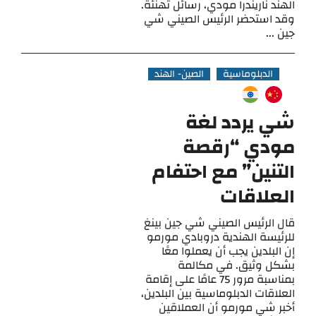
الهند ناريندرا مودي، رسائل تهنئة.
وقد استحضر الرئيس الصيني شي
جين ...
الدبلوماسية
الصين- الهند
شي يردد لغة
مودي “رقصة
التنين” مع احتفام
العلاقات
قال الرئيس الصيني شي جين بينغ
للرئيسة الهندية دروبادي مورمو
إن البلدين يجب أن يعملوا معًا
بشكل وثيق. في مكالمة
بمناسبة مرور 75 عامًا على إقامة
العلاقات الدبلوماسية بين البلدين،
أخبر شي مورمو أن العملاقين