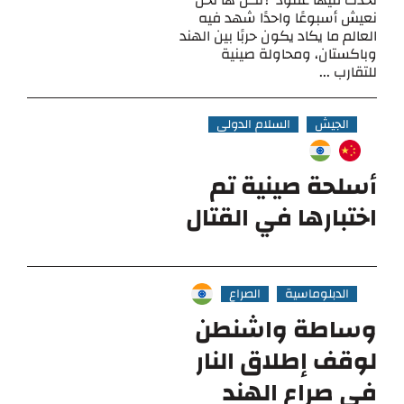
تحدث فيها عقود"؟لكن ها نحن
نعيش أسبوعًا واحدًا شهد فيه
العالم ما يكاد يكون حربًا بين الهند
وباكستان، ومحاولة صينية
للتقارب ...
الجيش
السلام الدولي
أسلحة صينية تم
اختبارها في القتال
الدبلوماسية
الصراع
وساطة واشنطن
لوقف إطلاق النار
في صراع الهند