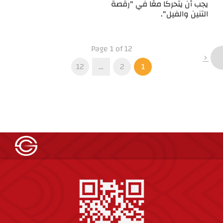
يجب أن يتحركا معًا في "رقصة
التنين والفيل".
Page 1 of 12
12
…
2
1