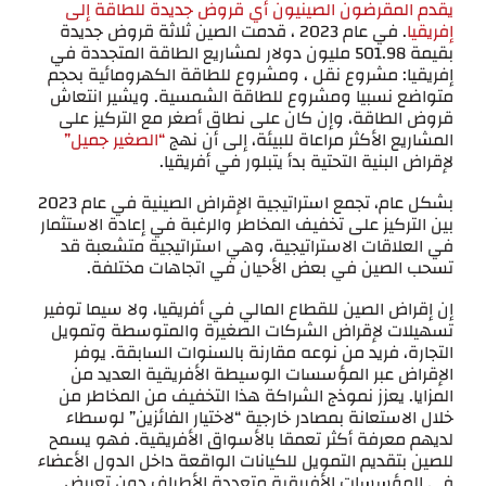
يقدم المقرضون الصينيون أي قروض جديدة للطاقة إلى
إفريقيا
. في عام 2023 ، قدمت الصين ثلاثة قروض جديدة
بقيمة 501.98 مليون دولار لمشاريع الطاقة المتجددة في
إفريقيا: مشروع نقل ، ومشروع للطاقة الكهرومائية بحجم
متواضع نسبيا ومشروع للطاقة الشمسية. ويشير انتعاش
قروض الطاقة، وإن كان على نطاق أصغر مع التركيز على
المشاريع الأكثر مراعاة للبيئة، إلى أن نهج
“الصغير جميل”
لإقراض البنية التحتية بدأ يتبلور في أفريقيا.
بشكل عام، تجمع استراتيجية الإقراض الصينية في عام 2023
بين التركيز على تخفيف المخاطر والرغبة في إعادة الاستثمار
في العلاقات الاستراتيجية، وهي استراتيجية متشعبة قد
تسحب الصين في بعض الأحيان في اتجاهات مختلفة.
إن إقراض الصين للقطاع المالي في أفريقيا، ولا سيما توفير
تسهيلات لإقراض الشركات الصغيرة والمتوسطة وتمويل
التجارة، فريد من نوعه مقارنة بالسنوات السابقة. يوفر
الإقراض عبر المؤسسات الوسيطة الأفريقية العديد من
المزايا. يعزز نموذج الشراكة هذا التخفيف من المخاطر من
خلال الاستعانة بمصادر خارجية “لاختيار الفائزين” لوسطاء
لديهم معرفة أكثر تعمقا بالأسواق الأفريقية. فهو يسمح
للصين بتقديم التمويل للكيانات الواقعة داخل الدول الأعضاء
في المؤسسات الأفريقية متعددة الأطراف دون تعريض