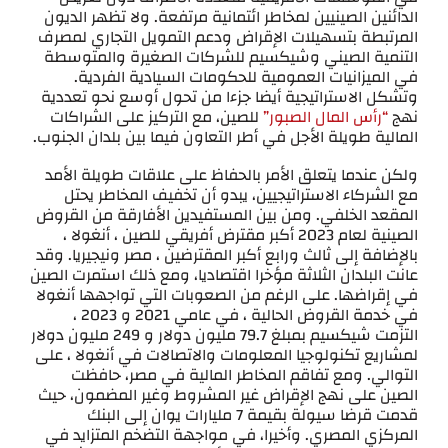
الدائنين الصينيين لمخاطر ائتمانية مرتفعة. ولا تظهر الديون
المرتبطة بتسهيلات الإقراض ودعم التمويل التجاري لمصرف
التنمية الصيني وشيكسيم للشركات الصغيرة والمتوسطة
في الميزانيات العمومية للحكومات السيادية الفردية.
وتشكل الاستراتيجية أيضا جزءا من تحول أوسع نحو تعددية
نهج
“رأس المال الصبور”
للصين، مع التركيز على الشراكات
المالية طويلة الأجل في أطر التعاون فيما بين بلدان الجنوب.
ولكن عندما يتعلق الأمر بالحفاظ على علاقات طويلة الأمد
مع الشركاء الاستراتيجيين، يبدو أن تخفيف المخاطر يحتل
المقعد الخلفي. ومن بين المستفيدين الأفارقة من القروض
الصينية لعام 2023 أكبر مقترض أفريقي للصين ، أنغولا ،
بالإضافة إلى ثالث ورابع أكبر المقترضين ، مصر ونيجيريا. وقد
عانت البلدان الثلاثة مؤخرا اقتصاديا، ومع ذلك استمرت الصين
في إقراضها. على الرغم من الصعوبات التي تواجهها أنغولا
في خدمة القروض الحالية ، في عامي 2021 و 2023 ،
التزمت شيكسيم بمبلغ 79.7 مليون دولار و 249 مليون دولار
لمشاريع تكنولوجيا المعلومات والاتصالات في أنغولا ، على
التوالي. ومع تفاقم المخاطر المالية في مصر، حافظت
الصين على نهج الإقراض غير المشروط وغير المضمون، حيث
قدمت قرضا سيولة بقيمة 7 مليارات يوان إلى البنك
المركزي المصري. وأخيرا، في مواجهة التضخم المتزايد في