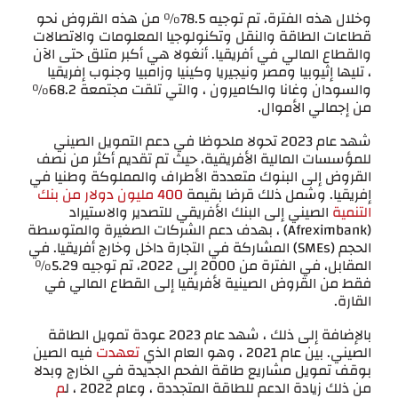
وخلال هذه الفترة، تم توجيه 78.5٪ من هذه القروض نحو
قطاعات الطاقة والنقل وتكنولوجيا المعلومات والاتصالات
والقطاع المالي في أفريقيا. أنغولا هي أكبر متلق حتى الآن
، تليها إثيوبيا ومصر ونيجيريا وكينيا وزامبيا وجنوب إفريقيا
والسودان وغانا والكاميرون ، والتي تلقت مجتمعة 68.2٪
من إجمالي الأموال.
شهد عام 2023 تحولا ملحوظا في دعم التمويل الصيني
للمؤسسات المالية الأفريقية، حيث تم تقديم أكثر من نصف
القروض إلى البنوك متعددة الأطراف والمملوكة وطنيا في
إفريقيا. وشمل ذلك قرضا بقيمة
400 مليون دولار من بنك
التنمية
الصيني إلى البنك الأفريقي للتصدير والاستيراد
(Afreximbank) ، بهدف دعم الشركات الصغيرة والمتوسطة
الحجم (SMEs) المشاركة في التجارة داخل وخارج أفريقيا. في
المقابل، في الفترة من 2000 إلى 2022، تم توجيه 5.29٪
فقط من القروض الصينية لأفريقيا إلى القطاع المالي في
القارة.
بالإضافة إلى ذلك ، شهد عام 2023 عودة تمويل الطاقة
الصيني. بين عام 2021 ، وهو العام الذي
تعهدت
فيه الصين
بوقف تمويل مشاريع طاقة الفحم الجديدة في الخارج وبدلا
من ذلك زيادة الدعم للطاقة المتجددة ، وعام 2022 ، ل
م