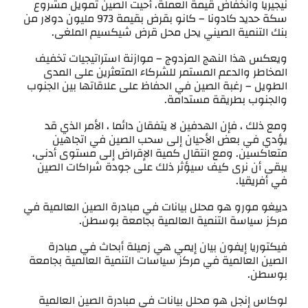
نيجيريا وانخفاض قيمة العملة، أحيت الصين تمويل مشروع
سكة حديد كادونا – كانو بقرض بقيمة 973 مليون دولار من
بنك التنمية الصيني يحل محل قرض شيكسيم الملغى.
ويعكس هذا النهج المزدوج – موازنة استراتيجيات تخفيف
المخاطر والدعم المستمر للشركاء المتعثرين على المدى
الطويل – رغبة الصين في الحفاظ على علاقاتها بين الجنوب
والجنوب بطريقة مستدامة.
ومع ذلك ، فإن الهدفين لا يتفقان دائما ، الأمر الذي قد
يؤدي في بعض الأحيان إلى سحب الصين في اتجاهين
متعاكسين. ومع انتقال كمية الإقراض إلى مستوى أدنى،
يبقى أن نرى كيف سيؤثر ذلك على جودة شراكات الصين
في أفريقيا.
دييغو مورو هو محلل بيانات في مبادرة الصين العالمية في
مركز سياسة التنمية العالمية بجامعة بوسطن.
فيكتوريا إيفون بيان إيمي هي زميلة أبحاث في مبادرة
الصين العالمية في مركز سياسات التنمية العالمية بجامعة
بوسطن.
لوكاس إنجل هو محلل بيانات في مبادرة الصين العالمية