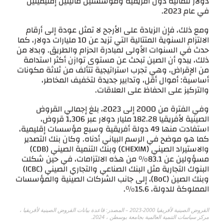
دولار لثمانية دول أفريقية ومؤسستين ماليتين إقليميتين
في عام 2023.
ومع ذلك، فإن الزيادة على الأرجح لا تمثل عودة إلى أرقام
الالتزام السنوية المتتالية التي تزيد عن 10 مليارات دولار، كما
حدث في السنوات الأولى لمبادرة الحزام والطريق. وبدلا من
ذلك، يبدو أن الصين تبحث عن مستوى توازن أكثر استدامة
من الإقراض، وهي تجرب استراتيجية تتألف من ثلاثة مكونات
أساسية: أموال أقل، وتدابير جديدة لتخفيف المخاطر،
والتركيز على الحفاظ على العلاقات.
وفي الفترة من 2000 إلى 2023، بلغ إجمالي القروض
الصينية لأفريقيا 182.28 مليار دولار عبر 1,306 قروض،
استفادت منها 49 دولة أفريقية وسبع مؤسسات إقليمية،
كما هو موضح في الرسم البياني أدناه. وكان بنك التصدير
والاستيراد الصيني (CHEXIM) وبنك التنمية الصيني (CDB)
مسؤولين عن 83.1٪ من هذه الالتزامات، في حين شكلت
البنوك التجارية مثل البنك الصناعي والتجاري الصيني (ICBC)
وبنك الصين (BoC)، إلى جانب الشركات الصينية والمؤسسات
المملوكة للدولة، 15.6٪.
القروض الصينية لأفريقيا 2000-2023 – المصدر: قاعدة بيانات القروض الصينية لأفريقيا ،
مركز سياسات التنمية العالمية بجامعة بوسطن ، 2024.