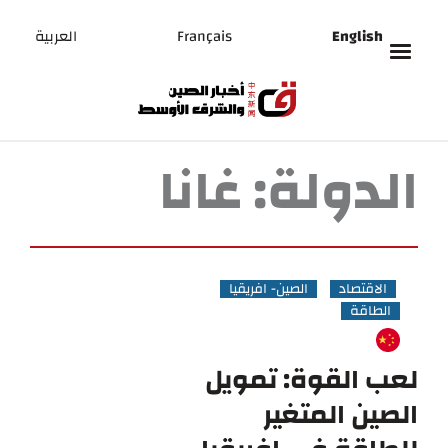
English
Français
العربية
الدولة:
غانا
الاقتصاد
الصين- افريقيا
الطاقة
لعب القوة: تمويل
الصين المتغير