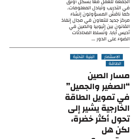
الجمعة للعمل معا بشكل أوثق
في التدريب وتبادل المعلومات.
كما ناقش المسؤولون إنشاء
مركز جديد للتعاون في مجال إنفاذ
القانون بين إثيوبيا والصين في
أديس أبابا. وتسلط المحادثات
الضوء على الدور ...
الاستثمار
البنية التحتية
الطاقة
مسار الصين
“الصغير والجميل”
في تمويل الطاقة
الخارجية يشير إلى
تحول أكثر خضرة،
لكن هل