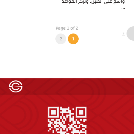
واسع على الصين. وتركز القواعد
...
Page 1 of 2
2
1