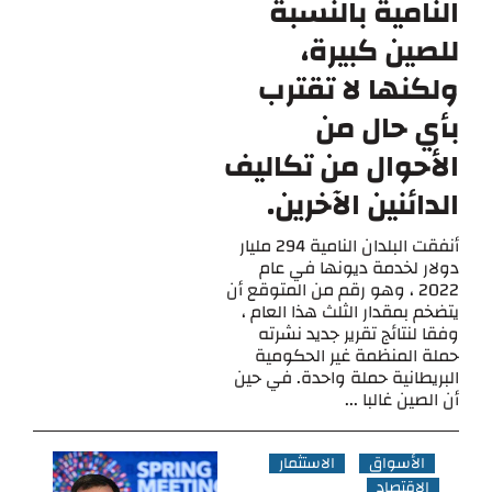
النامية بالنسبة
للصين كبيرة،
ولكنها لا تقترب
بأي حال من
الأحوال من تكاليف
الدائنين الآخرين.
أنفقت البلدان النامية 294 مليار
دولار لخدمة ديونها في عام
2022 ، وهو رقم من المتوقع أن
يتضخم بمقدار الثلث هذا العام ،
وفقا لنتائج تقرير جديد نشرته
حملة المنظمة غير الحكومية
البريطانية حملة واحدة. في حين
أن الصين غالبا ...
الأسواق
الاستثمار
الاقتصاد