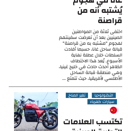
غانا في هجوم
يُشتبه أنه من
قراصنة
اختفى ثلاثة من المواطنين
الصينيين بعد أن تعرضت سفينتهم
لهجوم "مشتبه به من قراصنة"
قبالة ساحل غانا، حسبما أفادت
السلطات خلال عطلة نهاية
الأسبوع. يُعد هذا الاختطاف
الظاهر أحدث حادث في خليج غينيا،
وهي منطقة قبالة الساحل
الأطلسي لأفريقيا، حيث تتمتع ...
التكنولوجيا
تغير المناخ
سيارات كهرباء
تكتسب العلامات