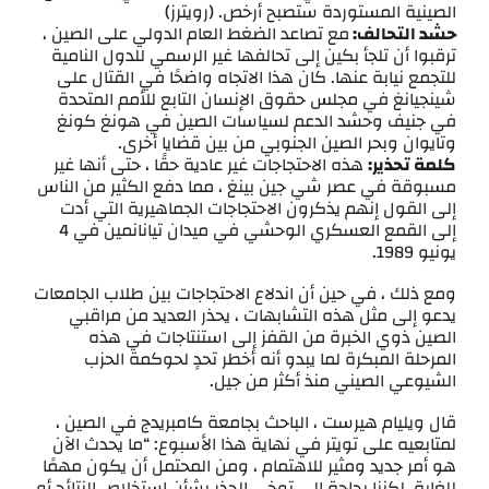
الصينية المستوردة ستصبح أرخص. (رويترز)
حشد التحالف:
مع تصاعد الضغط العام الدولي على الصين ،
ترقبوا أن تلجأ بكين إلى تحالفها غير الرسمي للدول النامية
للتجمع نيابة عنها. كان هذا الاتجاه واضحًا في القتال على
شينجيانغ في مجلس حقوق الإنسان التابع للأمم المتحدة
في جنيف وحشد الدعم لسياسات الصين في هونغ كونغ
وتايوان وبحر الصين الجنوبي من بين قضايا أخرى.
كلمة تحذير:
هذه الاحتجاجات غير عادية حقًا ، حتى أنها غير
مسبوقة في عصر شي جين بينغ ، مما دفع الكثير من الناس
إلى القول إنهم يذكرون الاحتجاجات الجماهيرية التي أدت
إلى القمع العسكري الوحشي في ميدان تيانانمين في 4
يونيو 1989.
ومع ذلك ، في حين أن اندلاع الاحتجاجات بين طلاب الجامعات
يدعو إلى مثل هذه التشابهات ، يحذر العديد من مراقبي
الصين ذوي الخبرة من القفز إلى استنتاجات في هذه
المرحلة المبكرة لما يبدو أنه أخطر تحدٍ لحوكمة الحزب
الشيوعي الصيني منذ أكثر من جيل.
قال ويليام هيرست ، الباحث بجامعة كامبريدج في الصين ،
لمتابعيه على تويتر في نهاية هذا الأسبوع: “ما يحدث الآن
هو أمر جديد ومثير للاهتمام ، ومن المحتمل أن يكون مهمًا
للغاية. لكننا بحاجة إلى توخي الحذر بشأن استخلاص النتائج أو