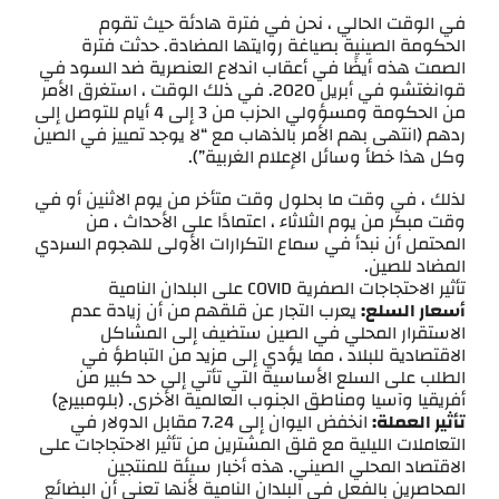
في الوقت الحالي ، نحن في فترة هادئة حيث تقوم
الحكومة الصينية بصياغة روايتها المضادة. حدثت فترة
الصمت هذه أيضًا في أعقاب اندلاع العنصرية ضد السود في
قوانغتشو في أبريل 2020. في ذلك الوقت ، استغرق الأمر
من الحكومة ومسؤولي الحزب من 3 إلى 4 أيام للتوصل إلى
ردهم (انتهى بهم الأمر بالذهاب مع “لا يوجد تمييز في الصين
وكل هذا خطأ وسائل الإعلام الغربية”).
لذلك ، في وقت ما بحلول وقت متأخر من يوم الاثنين أو في
وقت مبكر من يوم الثلاثاء ، اعتمادًا على الأحداث ، من
المحتمل أن نبدأ في سماع التكرارات الأولى للهجوم السردي
المضاد للصين.
تأثير الاحتجاجات الصفرية COVID على البلدان النامية
أسعار السلع:
يعرب التجار عن قلقهم من أن زيادة عدم
الاستقرار المحلي في الصين ستضيف إلى المشاكل
الاقتصادية للبلاد ، مما يؤدي إلى مزيد من التباطؤ في
الطلب على السلع الأساسية التي تأتي إلى حد كبير من
أفريقيا وآسيا ومناطق الجنوب العالمية الأخرى. (بلومبيرج)
تأثير العملة:
انخفض اليوان إلى 7.24 مقابل الدولار في
التعاملات الليلية مع قلق المشترين من تأثير الاحتجاجات على
الاقتصاد المحلي الصيني. هذه أخبار سيئة للمنتجين
المحاصرين بالفعل في البلدان النامية لأنها تعني أن البضائع