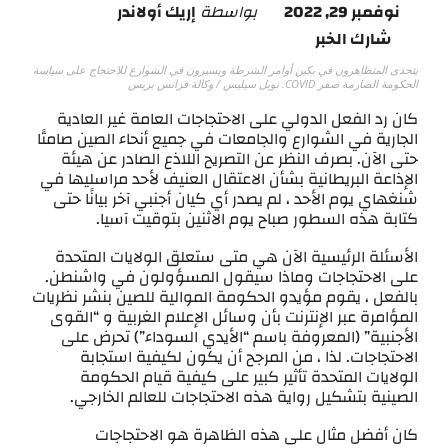
نوفمبر 29, 2022
بواسطة
إريك أولاندر
شارك الخبر
يتحدى المتظاهرون في بكين أوامر الشرطة ويسيرون في الشوارع للاحتجاج على سياسة
الحكومة الصارمة صفر COVID. نويل سيليس / وكالة فرانس بريس
كان رد الفعل الدولي على الاحتجاجات العامة غير العادية
الجارية في الشوارع والجامعات في جميع أنحاء الصين صامتًا
حتى الآن. بصرف النظر عن التصريح اللاذع الصادر عن هيئة
الإذاعة البريطانية بشأن الاعتقال العنيف لأحد مراسليها في
شنغهاي يوم الأحد ، لم يصدر أي كيان أجنبي آخر بيانًا حتى
كتابة هذه السطور صباح يوم الاثنين بتوقيت آسيا.
الأسئلة الرئيسية الآن هي متى ستعلق الولايات المتحدة
على الاحتجاجات وماذا سيقول المسؤولون في واشنطن.
بالفعل ، يقوم مؤيدو الحكومة الموالية للصين بنشر نظريات
المؤامرة عبر الإنترنت بأن وسائل الإعلام الغربية و “القوى
الأجنبية” (المعروفة باسم “الأيدي السوداء”) تحرض على
الاحتجاجات. لذا ، من المرجح أن يكون لكيفية استجابة
الولايات المتحدة تأثير كبير على كيفية قيام الحكومة
الصينية بتشكيل رواية هذه الاحتجاجات للعالم الخارجي.
كان أفضل مثال على هذه الظاهرة هو الاحتجاجات