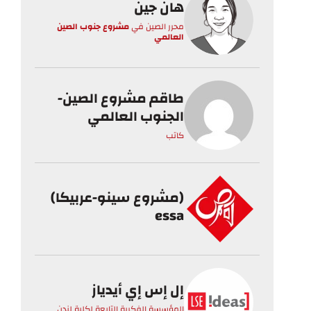
هان جين
محرر الصين
في
مشروع جنوب الصين
العالمي
طاقم مشروع الصين-
الجنوب العالمي
كاتب
(مشروع سينو-عربيكا)
essa
إل إس إي أيدياز
المؤسسة الفكرية التابعة لكلية لندن