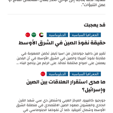
عمل التنبؤات”.
قد يعجبك
الجغرافيا السياسية
الدبلوماسية
حقيقة نفوذ الصين في الشرق الأوسط
تقرير من دافيد جولدمان من اسيا تايمز. تكمن الصعوبة في
مقارنة نفوذ أمريكا والصين في الشرق الأوسط في أن البلدين
يعملان على امواج مختلفة تمامًا. على الرغم من برنامج البناء ...
الجغرافيا السياسية
الدبلوماسية
ما مدى استقرار العلاقات بين الصين
وإسرائيل؟
جورجيو كافييرو, المركز العربي واشنطن دي سي شهد القرن
الحادي والعشرون صعود الصين الاقتصادي في منطقة الشرق
الأوسط وشمال أفريقيا. كما أن نفوذها الدبلوماسي في