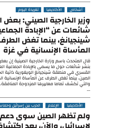
أشخاص
الأكاديميا
تغريدة اليوم
وزير الخارجية الصيني: بعض ا
شائعات عن “الإبادة الجماع
شينجيانغ، بينما تغض الطرف
المأساة الإنسانية في غزة
قال المتحدث باسم وزارة الخارجية الصينية إن 
بنشر شائعات حول ما يسمى بالإبادة الجماعية ال
القسري في منطقة شينجيانغ الويغورية ذاتية ال
الصين، بينما تغض الطرف عن المأساة الإنسانية ال
والتي تكشف تماما معاييرها المزدوجة المنافق
...
الأكاديميا
الإعلام
الحرب بين إسرائيل وحما
ولم تظهر الصين سوى دعم
لإسرائيل، والآن، بعد اكتشا