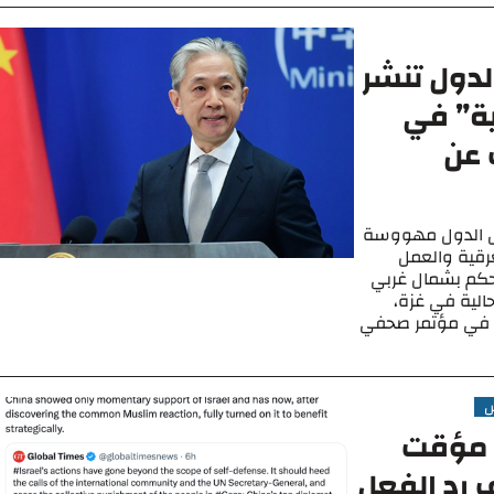
لدول تنشر
ية” في
 عن
بعض الدول مهووسة
عرقية والعمل
حكم بشمال غربي
حالية في غزة،
ة. في مؤتمر صحفي
س
 مؤقت
ف رد الفعل