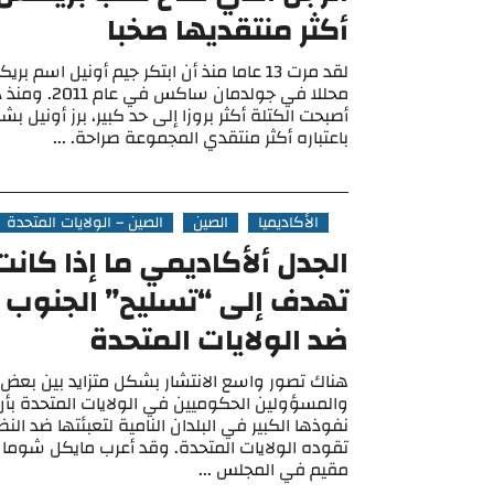
أكثر منتقديها صخبا
لقد مرت 13 عاما منذ أن ابتكر جيم أونيل اسم 
محللا في جولدمان س
أصبحت الكتلة أكثر بروزا إلى حد كبير، برز أونيل ب
باعتباره أكثر منتقدي المجموعة صراحة. ...
الأكاديميا
الصين
الصين – الولايات المتحدة
الجدل ألأكاديمي ما إذا كانت
تهدف إلى “تسليح” الجنوب 
ضد الولايات المتحدة
هناك تصور واسع الانتشار بشكل متزايد بين بعض ا
والمسؤولين الحكوميين في الولايات المتحدة بأ
نفوذها الكبير في البلدان النامية لتعبئتها ضد الن
تقوده الولايات المتحدة. وقد أعرب مايكل شومان
مقيم في المجلس ...