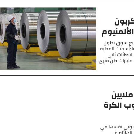
ربون
ألمنيوم
سيع سوق تداول
الأسمنت المحلية.
6٪ من إجمالي انبعاثات ثاني
أكسيد الكربون تحت نظام تجاري ، وهو ما يمثل 8 مليارات طن متري.
ملايين
ب الكرة
الجنوبي نفسها في
الهائلة في