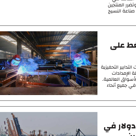
ضرر المنتجين
صناعة النسيج
غط على
تدابير التحفيزية
ة الإمدادات
لأسواق العالمية.
في جميع أنحاء
لى 454 مليار دولار في