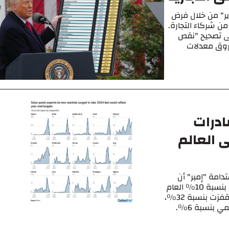
رير" من خلال فرض
ن شركاء التجارة.
ى تصحيح "نقص
وفروق معدلات
ادرات
ى العالم
امة "إمبر" أن
إجمالي صادرات الصين من الألواح الشمسية ارتفع بنسبة 10% العام
الماضي، لكن صادراتها إلى دول الجنوب العالمي قفزت بنسبة 32%،
في حين انخفضت صادراتها إلى دول الشمال العالمي بنسبة 6%.