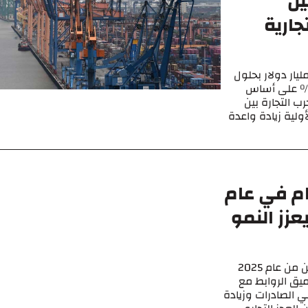
الصين
جارية
دف فيتنام تحقيق إيرادات صادرات تبلغ 454 مليار دولار بحلول
2025، مع تحديد هدف نمو طموح بنسبة 12% على أساس
ب التجارة بين
أولية زيادة واعدة
ام في عام
 يعزز النمو
توجهت القصة الاقتصادية لفيتنام في أول شهرين من عام 2025
ميق الروابط مع
 الصادرات وزيادة