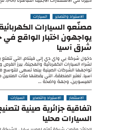
كبيرة في الاستثمارات الأجنبية المباشرة (FDI)، فإن العجز التجاري ...
الاستيراد والتصدير
السيارات
مصنّعو السيارات الكهربائية
يواجهون اختبار الواقع في 
شرق آسيا
دخول شركة بي واي دي إلى فيتنام، التي تتمتع 
لشراء السيارات الكهربائية والهجينة، يبرز الفرص و
تواجهها الشركات الصينية بينما تسعى للتوسع
آسيا. تعتبر المنطقة، التي يقطنها مئات الملايين
الميسورين، وجهة واضحة ...
الاستثمار
الاستيراد والتصدير
السيارات
اتفاقية جزائرية صينية لتصني
السيارات محليا
الجزائر: وقعت شركة أوتو لوميير سارل، الشركة ال