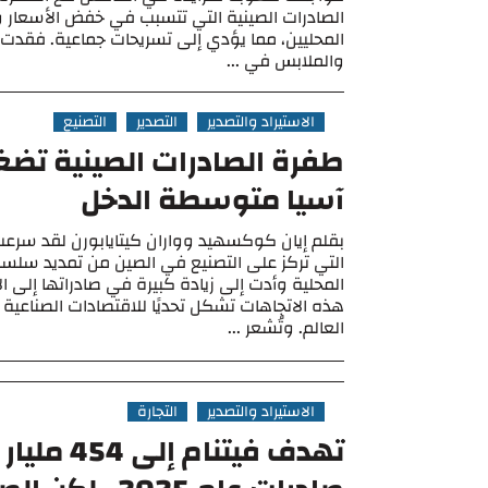
الصادرات الصينية التي تتسبب في خفض الأسعار وت
المحليين، مما يؤدي إلى تسريحات جماعية. فقدت 
والملابس في ...
الاستيراد والتصدير
التصدير
التصنيع
طفرة الصادرات الصينية تض
آسيا متوسطة الدخل
بقلم إيان كوكسهيد وواران كيتايابورن لقد سرعت ال
التي تركز على التصنيع في الصين من تمديد سلسل
المحلية وأدت إلى زيادة كبيرة في صادراتها إلى ا
هذه الاتجاهات تشكل تحديًا للاقتصادات الصناعية 
العالم. وتُشعر ...
الاستيراد والتصدير
التجارة
تهدف فيتنام إ