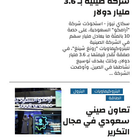
شركة صينية بـ 3.6
مليار دولار
سكاي نيوز - استحوذت شركة
"أرامكو" السعودية، على حصة
10 بالمئة ما يعادل مليار سهم
في الشركة الصينية
للبتروكيماويات "رونغ شينغ"، في
صفقة تُقدر قيمتها بـ 3.6 مليار
دولار، وذلك بهدف توسيع
نشاطها في الصين. وأوضحت
الشركة ...
البتروكيماويات
البترول
الطاقة
تعاون صيني
سعودي في مجال
التكرير