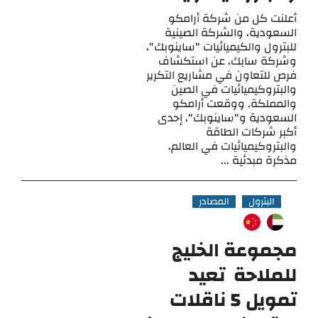
أعلنت كل من شركة أرامكو
السعودية، والشركة الصينية
للبترول والكيميائيات "ساينوبك"،
وشركة سابك، عن استكشاف
فرص للتعاون في مشاريع التكرير
والبتروكيميائيات في الصين
والمملكة. ووقعت أرامكو
السعودية و"ساينوبك"، إحدى
أكبر شركات الطاقة
والبتروكيميائيات في العالم،
مذكرة مبدئية ...
البترول
المصادر
مجموعة الخليج
للملاحة تعيد
تمويل 5 ناقلات