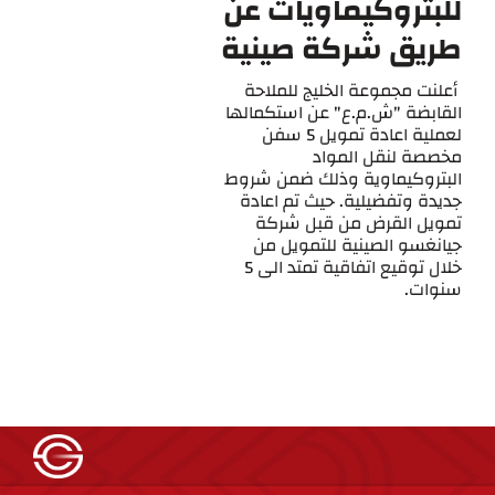
للبتروكيماويات عن
طريق شركة صينية
أعلنت مجموعة الخليج للملاحة
القابضة "ش.م.ع" عن استكمالها
لعملية اعادة تمويل 5 سفن
مخصصة لنقل المواد
البتروكيماوية وذلك ضمن شروط
جديدة وتفضيلية. حيث تم اعادة
تمويل القرض من قبل شركة
جيانغسو الصينية للتمويل من
خلال توقيع اتفاقية تمتد الى 5
سنوات.