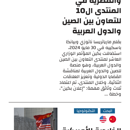
والمصرية في
المنتدى ال10
للتعاون بين الصين
والدول العربية
بقلم مارياتريسا ناتوزي وبيانكا
باسكييه في 30 مايو 2024،
استضافت بكين المؤتمر الوزاري
العاشر لمنتدى التعاون بين الصين
والدول العربية، وهو منصة
للصين والدول العربية لمناقشة
القضايا الدولية وتعزيز العلاقات
الثنائية. وخلال المنتدى، تم اعتماد
ثلاث وثائق مهمة: "إعلان بكين"،
وخطة ...
البحث
التكنولوجيا