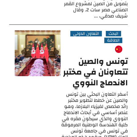
بتمويل من الصين لمشروع القمر
الصناعي مصر سات 2. وقال
شريف صدقي، ...
البحث
التعاون الدولي
الطاقة
تونس والصين
تتعاونان في مختبر
الاندماج النووي
أسفر التعاون البحثي بين تونس
والصين عن خطط لتطوير مختبر
رائد مخصص لفيزياء البلازما، وهو
عنصر أساسي في أبحاث الاندماج
النووي والذي سيكون مقره في
كلية الهندسة الوطنية المرموقة
في تونس في جامعة تونس