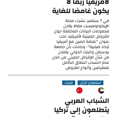
لأفريقيا ربما لا
يكون غامضا للغاية
في 7 سبتمبر، نشرت مجلة
الإيكونوميست مقالا يقارن
مجموعات البيانات المختلفة حول
القروض الصينية لأفريقيا، تحت
عنوان "علاقة الصين مع أفريقيا
تزداد ضبابية". وجادلت بأن جامعة
بوسطن والبنك الدولي يقللان
من شأن الإقراض الصيني من خلال
عدم احتساب النطاق الكامل
للمقرضين وأنواع القروض.
استطلاع الرأي
البحث
الشباب العربي
يتطلعون إلى تركيا