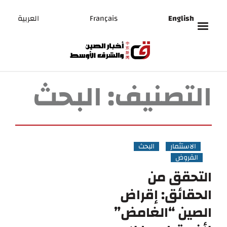
English
Français
العربية
التصنيف:
البحث
الاستثمار
البحث
القروض
التحقق من
الحقائق: إقراض
الصين “الغامض”