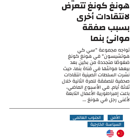
هونغ كونغ تتعرض
لانتقادات أخرى
بسبب صفقة
موانئ بنما
تواجه مجموعة "سي كي
هوتشيسون" في هونغ كونغ
ضغوطًا متجددة من بكين بعد
بيعها موانئها في قناة بنما، حيث
نشرت السلطات الصينية انتقادات
صحفية للصفقة للمرة الثانية خلال
ثلاثة أيام. في الأسبوع الماضي،
باعت إمبراطورية الأعمال التابعة
لأغنى رجل في هونغ ...
الأمن
الجنوب العالمي
السياسة الخارجية