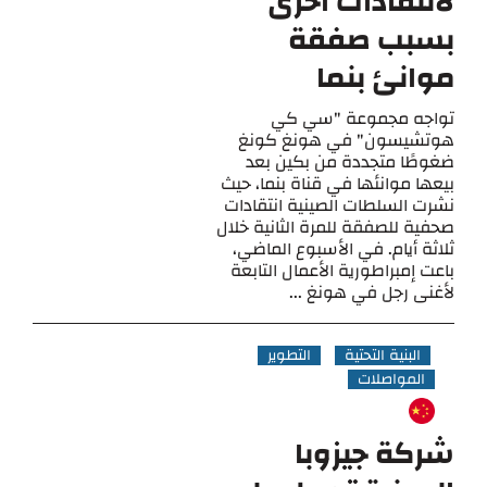
لانتقادات أخرى
بسبب صفقة
موانئ بنما
تواجه مجموعة "سي كي
هوتشيسون" في هونغ كونغ
ضغوطًا متجددة من بكين بعد
بيعها موانئها في قناة بنما، حيث
نشرت السلطات الصينية انتقادات
صحفية للصفقة للمرة الثانية خلال
ثلاثة أيام. في الأسبوع الماضي،
باعت إمبراطورية الأعمال التابعة
لأغنى رجل في هونغ ...
البنية التحتية
التطوير
المواصلات
شركة جيزوبا