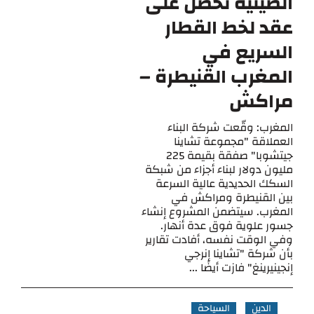
الصينية تحصل على
عقد لخط القطار
السريع في
المغرب القنيطرة –
مراكش
المغرب: وقّعت شركة البناء
العملاقة "مجموعة تشاينا
جيتشوبا" صفقة بقيمة 225
مليون دولار لبناء أجزاء من شبكة
السكك الحديدية عالية السرعة
بين القنيطرة ومراكش في
المغرب. سيتضمن المشروع إنشاء
جسور علوية فوق عدة أنهار.
وفي الوقت نفسه، أفادت تقارير
بأن شركة "تشاينا إنرجي
إنجينيرينغ" فازت أيضًا ...
الدين
السياحة