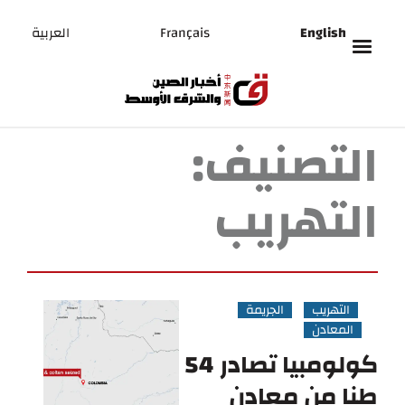
English
Français
العربية
التصنيف:
التهريب
التهريب
الجريمة
المعادن
كولومبيا تصادر 54
طنا من معادن