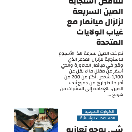
تتناقض استجابة
الصين السريعة
لزلزال ميانمار مع
غياب الولايات
المتحدة
تحركت الصين بسرعة هذا الأسبوع
للاستجابة للزلزال المدمر الذي
وقع في ميانمار المجاورة والذي
أسفر عن مقتل ما لا يقل عن
1,700 شخص. أكثر من 200 من
أفراد الطوارئ من جميع أنحاء
الصين، بالإضافة إلى العشرات من
هونغ ...
الكوارث الطبيعية
المساعدات الإنسانية
شي يوجه تعازيه