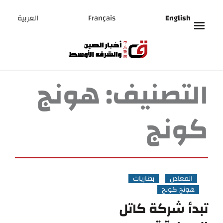
English
Français
العربية
التصنيف:
هونج
كونج
المعادن
بطاريات
هونج كونج
تبدأ شركة كاتل