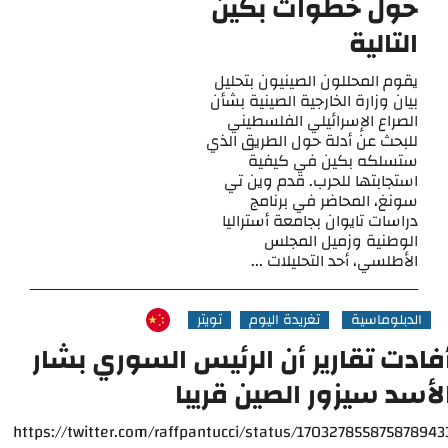
حول خطوات بكين
التالية
يقوم المحللون الصينيون بتحليل
بيان وزارة الخارجية الصينية بشأن
الصراع الإسرائيلي الفلسطيني
للبحث عن أدلة حول الطريق الذي
ستسلكه بكين في كيفية
استجابتها للحرب. قدم وين تي
سونغ، المحاضر في برنامج
دراسات تايوان بجامعة أستراليا
الوطنية وزميل المجلس
الأطلسي، أحد التحليلات ...
الدبلوماسية
تغريدة اليوم
تويتر
فادت تقارير أن الرئيس السوري بشار
لأسد سيزور الصين قريبا
https://twitter.com/raffpantucci/status/170327855875878943