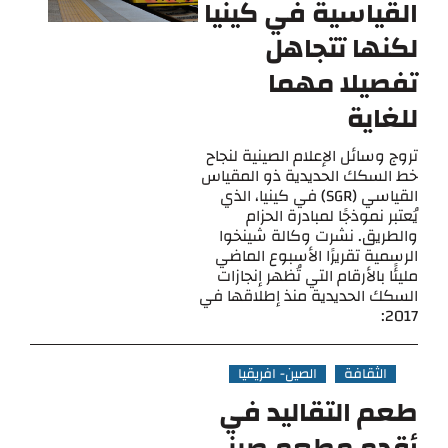
القياسية في كينيا
لكنها تتجاهل
تفصيلا مهما
للغاية
تروج وسائل الإعلام الصينية لنجاح
خط السكك الحديدية ذو المقياس
القياسي (SGR) في كينيا، الذي
يُعتبر نموذجًا لمبادرة الحزام
والطريق. نشرت وكالة شينخوا
الرسمية تقريرًا الأسبوع الماضي
مليئًا بالأرقام التي تُظهر إنجازات
السكك الحديدية منذ إطلاقها في
2017:
الثقافة
الصين- افريقيا
طعم التقاليد في