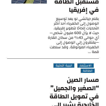
مستقبل الطاقة
في إفريقيا
بقلم جياتشي لو يعد توسيع
الوصول إلى الكهرباء أحد أكثر
التحديات إلحاحًا لتطوير إفريقيا،
حيث لا يزال 600 مليون شخص—
أي حوالي 43% من سكان القارة
—يفتقرون إلى الوصول إلى
الكهرباء الموثوقة. وقد سلطت
قمة ...
الاستثمار
البنية التحتية
الطاقة
مسار الصين
“الصغير والجميل”
في تمويل الطاقة
الخارجية يشير إلى