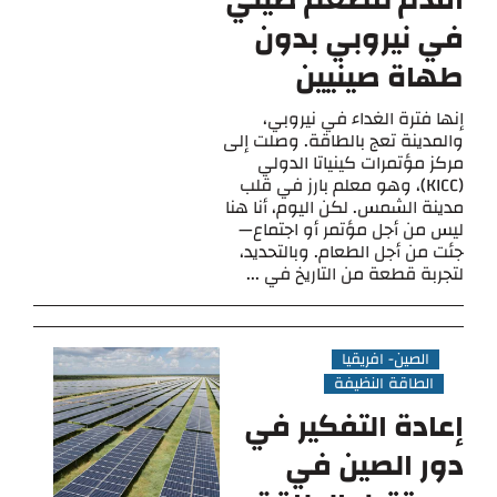
أقدم مطعم صيني
في نيروبي بدون
طهاة صينيين
إنها فترة الغداء في نيروبي،
والمدينة تعج بالطاقة. وصلت إلى
مركز مؤتمرات كينياتا الدولي
(KICC)، وهو معلم بارز في قلب
مدينة الشمس. لكن اليوم، أنا هنا
ليس من أجل مؤتمر أو اجتماع—
جئت من أجل الطعام. وبالتحديد،
لتجربة قطعة من التاريخ في ...
الصين- افريقيا
الطاقة النظيفة
إعادة التفكير في
دور الصين في