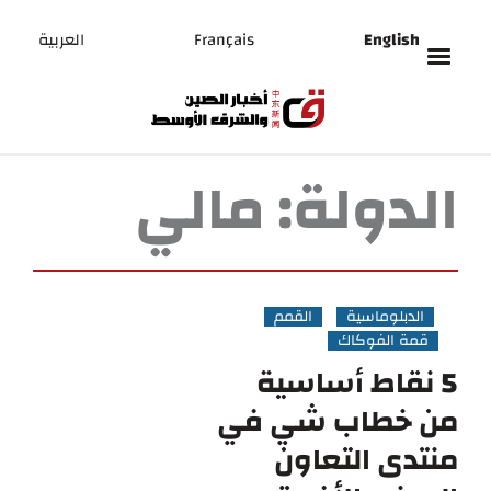
English
Français
العربية
الدولة:
مالي
الدبلوماسية
القمم
قمة الفوكاك
5 نقاط أساسية
من خطاب شي في
منتدى التعاون