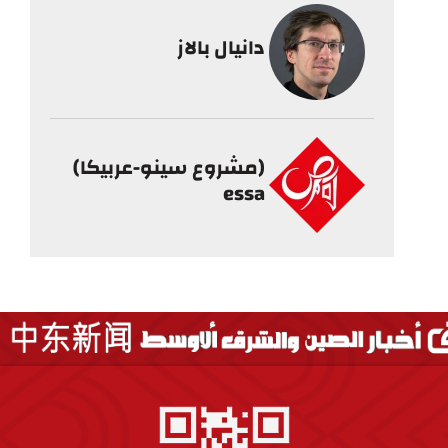
دانيال بالاز
(مشروع سينو-عربيكا)
essa