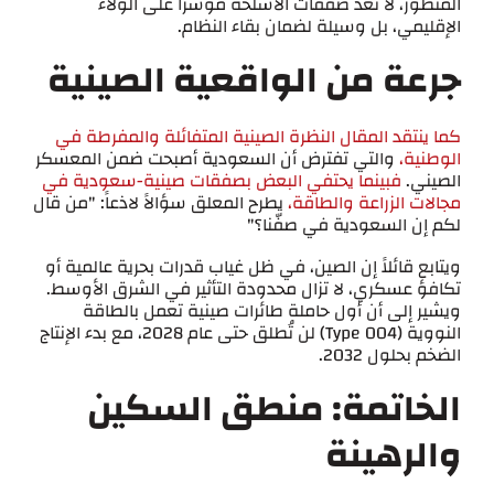
المنظور، لا تُعد صفقات الأسلحة مؤشراً على الولاء
الإقليمي، بل وسيلة لضمان بقاء النظام.
جرعة من الواقعية الصينية
كما ينتقد المقال النظرة الصينية المتفائلة والمفرطة في
الوطنية،
والتي تفترض أن السعودية أصبحت ضمن المعسكر
الصيني.
فبينما يحتفي البعض بصفقات صينية-سعودية في
مجالات الزراعة والطاقة،
يطرح المعلق سؤالاً لاذعاً: "من قال
لكم إن السعودية في صفّنا؟"
ويتابع قائلاً إن الصين، في ظل غياب قدرات بحرية عالمية أو
تكافؤ عسكري، لا تزال محدودة التأثير في الشرق الأوسط.
ويشير إلى أن أول حاملة طائرات صينية تعمل بالطاقة
النووية (Type 004) لن تُطلق حتى عام 2028، مع بدء الإنتاج
الضخم بحلول 2032.
الخاتمة: منطق السكين
والرهينة