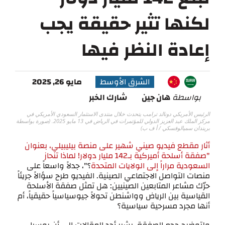
لكنها تثير حقيقة يجب
إعادة النظر فيها
الشرق الأوسط
مايو 26, 2025
بواسطة
هان جين
شارك الخبر
الرئيس الأمريكي دونالد ترامب يتحدث خلال منتدى الاستثمار السعودي الأمريكي في
مركز الملك عبد العزيز الدولي للمؤتمرات في الرياض في 13 مايو 2025. (صورة بواسطة
بريندان سميالوفسكي / أ ف ب)
أثار مقطع فيديو صيني شهير على منصة بيليبيلي، بعنوان
"صفقة أسلحة أميركية بـ142 مليار دولار! لماذا تنحاز
السعودية مراراً إلى الولايات المتحدة
؟"، جدلاً واسعاً على
منصات التواصل الاجتماعي الصينية. الفيديو طرح سؤالاً جريئاً
حرّك مشاعر المتابعين الصينيين: هل تمثل صفقة الأسلحة
القياسية بين الرياض وواشنطن تحولاً جيوسياسياً حقيقياً، أم
أنها مجرد مسرحية سياسية؟