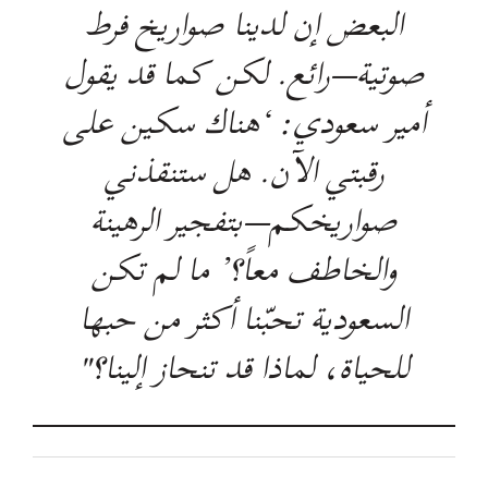
البعض إن لدينا صواريخ فرط
صوتية—رائع. لكن كما قد يقول
أمير سعودي: ‘هناك سكين على
رقبتي الآن. هل ستنقذني
صواريخكم—بتفجير الرهينة
والخاطف معاً؟’ ما لم تكن
السعودية تحبّنا أكثر من حبها
للحياة، لماذا قد تنحاز إلينا؟"