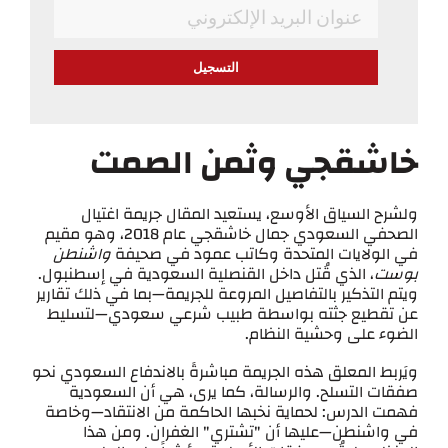
*
Email
خاشقجي وثمن الصمت
ولشرح السياق الأوسع، يستعيد المقال جريمة اغتيال
الصحفي السعودي جمال خاشقجي عام 2018، وهو مقيم
في الولايات المتحدة وكاتب عمود في صحيفة
واشنطن
بوست
، الذي قُتل داخل القنصلية السعودية في إسطنبول.
ويتم التذكير بالتفاصيل المروعة للجريمة—بما في ذلك تقارير
عن تقطيع جثته بواسطة طبيب شرعي سعودي—لتسليط
الضوء على وحشية النظام.
ويَربط المعلق هذه الجريمة مباشرةً بالاندفاع السعودي نحو
صفقات التسلح. والرسالة، كما يرى، هي أن السعودية
فهمت الدرس: لحماية نخبها الحاكمة من الانتقاد—وخاصة
في واشنطن—عليها أن "تشتري" الغفران. ومن هذا