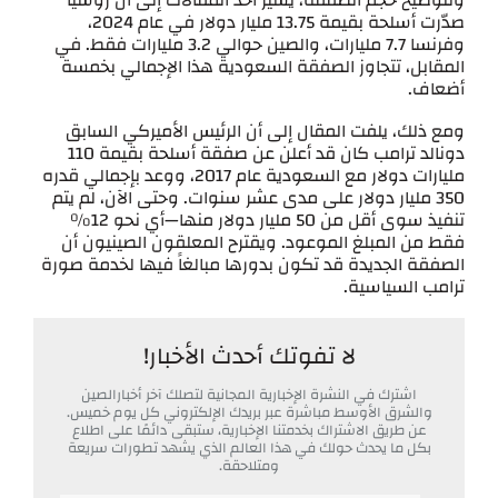
ولتوضيح حجم الصفقة، يشير أحد المقالات إلى أن روسيا
صدّرت أسلحة بقيمة 13.75 مليار دولار في عام 2024،
وفرنسا 7.7 مليارات، والصين حوالي 3.2 مليارات فقط. في
المقابل، تتجاوز الصفقة السعودية هذا الإجمالي بخمسة
أضعاف.
ومع ذلك، يلفت المقال إلى أن الرئيس الأميركي السابق
دونالد ترامب كان قد أعلن عن صفقة أسلحة بقيمة 110
مليارات دولار مع السعودية عام 2017، ووعد بإجمالي قدره
350 مليار دولار على مدى عشر سنوات. وحتى الآن، لم يتم
تنفيذ سوى أقل من 50 مليار دولار منها—أي نحو 12%
فقط من المبلغ الموعود. ويقترح المعلقون الصينيون أن
الصفقة الجديدة قد تكون بدورها مبالغاً فيها لخدمة صورة
ترامب السياسية.
لا تفوتك أحدث الأخبار!
اشترك في النشرة الإخبارية المجانية لتصلك آخر أخبارالصين
والشرق الأوسط مباشرة عبر بريدك الإلكتروني كل يوم خميس.
عن طريق الاشتراك بخدمتنا الإخبارية، ستبقى دائمًا على اطلاع
بكل ما يحدث حولك في هذا العالم الذي يشهد تطورات سريعة
ومتلاحقة.