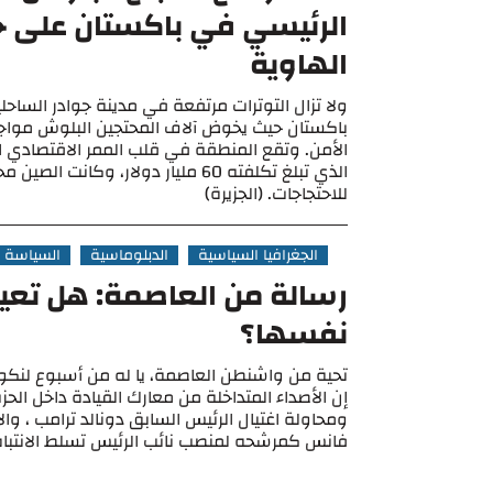
الرئيسي في باكستان على ح
الهاوية
ولا تزال التوترات مرتفعة في مدينة جوادر الساح
باكستان حيث يخوض آلاف المحتجين البلوش موا
الأمن. وتقع المنطقة في قلب الممر الاقتصادي ا
الذي تبلغ تكلفته 60 مليار دولار، وكانت الص
للاحتجاجات. (الجزيرة)
الجغرافيا السياسية
الدبلوماسية
السياسة
رسالة من العاصمة: هل تعيق
نفسها؟
تحية من واشنطن العاصمة، يا له من أسبوع لنكو
إن الأصداء المتداخلة من معارك القيادة داخل الحز
ومحاولة اغتيال الرئيس السابق دونالد ترامب ، وا
فانس كمرشحه لمنصب نائب الرئيس تسلط الانتباه