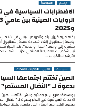
الإعلام
السياسة
الاضطرابات السياسية في ترك
الرواي
و2025
جامعة إسطنبول إلغاء شهادة عمدة إسطنبول أكر
مشيرة إلى وجود "أخطاء واضحة". هذا القرار يُقص
الترشح للانتخابات ...
السياسة
الصين – الولايات المتحدة
الصين تختتم اجتماعها السي
بدعوة لـ "النضال المستمر"
بواسطة: ماري يانغ وماثيو والش اختتمت الصين يوم 
الأحداث السياسية في العام بدعوة لـ "النضال ال
صعود البلاد، بعد اجتماع التي تهيمن عليها مواجه