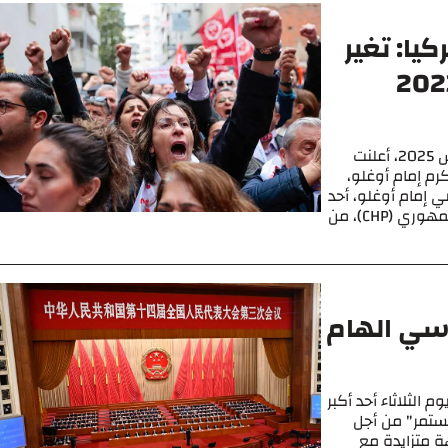
يا: تغير
ات الصينية بين عامي 2023
بقلم مريم فيرزيللينو وأندريا غيسيللي في 18 مارس 2025، أعلنت
م إمام أوغلو،
ي إمام أوغلو، أحد
أبرز شخصيات المعارضة المنتمي لحزب الشعب الجمهوري (CHP)، من
اسي الهام
الثلاثاء أحد أكبر
مستمر" من أجل
ة متزايدة مع