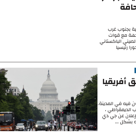
افة
لية بجنوب غرب
جهة مع قوات
لصيني الباكستاني
ين محورا رئيسيا
 أفريقيا
ن فيه في المدينة.
ب الديمقراطي ،
لإعلان عن جي دي
 بشكل ...