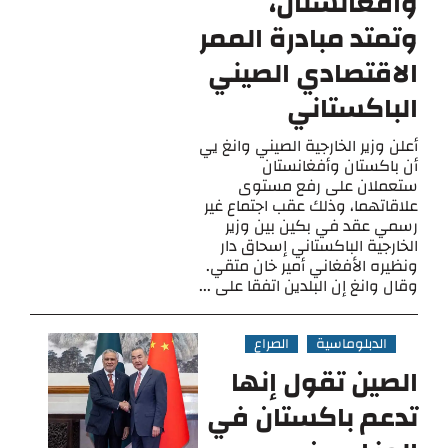
وأفغانستان،
وتمتد مبادرة الممر
الاقتصادي الصيني
الباكستاني
أعلن وزير الخارجية الصيني وانغ يي
أن باكستان وأفغانستان
ستعملان على رفع مستوى
علاقاتهما، وذلك عقب اجتماع غير
رسمي عقد في بكين بين وزير
الخارجية الباكستاني إسحاق دار
ونظيره الأفغاني أمير خان متقي.
وقال وانغ إن البلدين اتفقا على ...
الدبلوماسية
الصراع
الصين تقول إنها
تدعم باكستان في