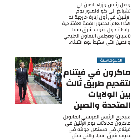
وصل رئيس وزراء الصين لي
تشيانغ إلى كوالالمبور يوم
الإثنين، في أول زيارة خارجية له
هذا العام، لحضور القمة الافتتاحية
لرابطة دول جنوب شرق آسيا
(آسيان) ومجلس التعاون الخليجي
والصين التي ستبدأ يوم الثلاثاء.
الدبلوماسية
ماكرون في فيتنام
لتقديم طريق ثالث
بين الولايات
المتحدة والصين
سيجري الرئيس الفرنسي إيمانويل
ماكرون محادثات يوم الإثنين في
فيتنام، في مستهل جولته في
جنوب شرق آسيا، والتي تمثل