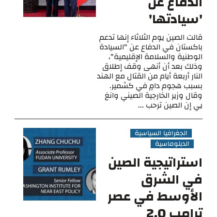
الدفاع عن
'سيادتها'
قالت الصين يوم الثلاثاء إنها تدعم
باكستان في الدفاع عن "السيادة
الوطنية والسلامة الإقليمية"،
وذلك بعد أن أنهى وقف إطلاق
النار أربعة أيام من القتال مع الهند
بسبب هجوم دامٍ في كشمير.
وقال وزير الخارجية الصيني وانغ
يي إن الصين ترحب ...
الجغرافيا السياسية
الدبلوماسية
استراتيجية الصين
في الشرق
الأوسط في عصر
ترامب 2.0