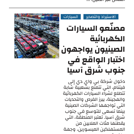
الاستيراد والتصدير
السيارات
مصنّعو السيارات
الكهربائية
الصينيون يواجهون
اختبار الواقع في
جنوب شرق آسيا
دخول شركة بي واي دي إلى
فيتنام، التي تتمتع بشعبية شابة
تتطلع لشراء السيارات الكهربائية
والهجينة، يبرز الفرص والتحديات
التي تواجهها الشركات الصينية
بينما تسعى للتوسع في جنوب
شرق آسيا. تعتبر المنطقة، التي
يقطنها مئات الملايين من
المستهلكين الميسورين، وجهة