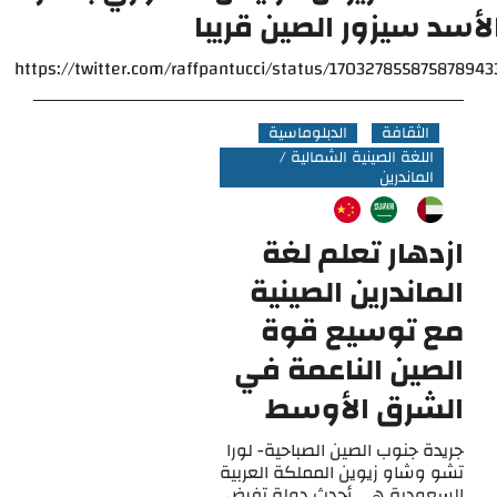
لأسد سيزور الصين قريبا
https://twitter.com/raffpantucci/status/170327855875878943
الثقافة
الدبلوماسية
اللغة الصينية الشمالية /
الماندرين
ازدهار تعلم لغة
الماندرين الصينية
مع توسيع قوة
الصين الناعمة في
الشرق الأوسط
جريدة جنوب الصين الصباحية- لورا
تشو وشاو زيوين المملكة العربية
السعودية هي أحدث دولة تفرض