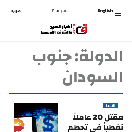
English
Français
العربية
الدولة:
جنوب
السودان
النفط
مقتل 20 عاملاً
نفطياً في تحطم