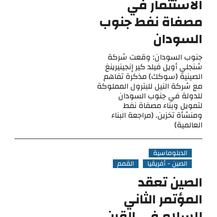
الاستثمار في
مصفاة نفط جنوب
السودان
جنوب السودان: وقعت شركة
شنجلي أويل فيلد كير إنجينيرينغ
الصينية (سوكك) مذكرة تفاهم
مع شركة النيل للبترول المملوكة
للدولة في جنوب السودان
لتمويل وبناء مصفاة نفط
ومنشأة تخزين. (مراجعة البناء
العالمية)
الدبلوماسية
الصين - أفريقيا
القمم
الصين تعقد
المؤتمر الثاني
للسلام في القرن