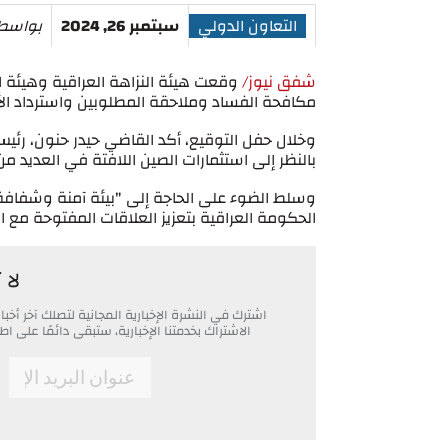
التعاون الدولي
سبتمبر 26, 2024
بواسط
شفق نيوز/
وقعت هيئة النزاهة العراقية وهيئة الر
مكافحة الفساد وملاحقة المطلوبين واسترداد ا
وخلال حفل التوقيع، أكد القاضي حيدر حنون، رئيس 
بالنظر إلى استثمارات الصين اللافتة في العديد م
وسلط الضوء على الحاجة إلى "بيئة آمنة وشفافة له
الحكومة العراقية بتعزيز العلاقات المفتوحة مع 
لا 
اشترك في النشرة الإخبارية المجانية لتصلك آخر أ
الاشتراك بخدمتنا الإخبارية، ستبقى دائمًا على
*
Email