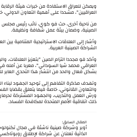
ويمكن للعراق الاستفادة من خبرات هيئة الرقابة
العراقيين"، مشددا على أهمية التعاون الدولي، 
من ناحية أخرى، حث فو كوي، نائب رئيس مجلس الأ
الصينية، وضمان بيئة عمل شفافة ونظيفة.
وأشار إلى العلاقات الاستراتيجية المتنامية بين ال
الشراكة الصينية العربية.
وأكد فو مجددا التزام الصين "بتعزيز العلاقات، وال
العراقي محمد شيا السوداني"، معربا عن أمله في
بشكل فعال والحد من انتشار هذا التحدي العابر لل
وتهدف مذكرة التفاهم إلى توحيد الجهود لبناء الن
والتعاون القانوني، خاصة فيما يتعلق بقضايا الفسا
ورش العمل والتدريب، والجهود المشتركة لحرمان ا
ذلك اتفاقية الأمم المتحدة لمكافحة الفساد.
المقال السابق:
أوبر وشركة صينية ناشئة في مجال تكنولوجيا
الذاتية تعلنان عن شراكة لإطلاق روبوتاكس