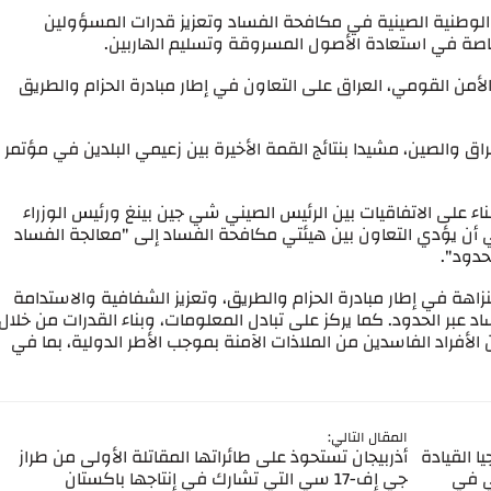
 الوطنية الصينية في مكافحة الفساد وتعزيز قدرات المسؤولين
خاصة في استعادة الأصول المسروقة وتسليم الهاربين.
من القومي، العراق على التعاون في إطار مبادرة الحزام والطريق
عراق والصين، مشيدا بنتائج القمة الأخيرة بين زعيمي البلدين في مؤتمر
بناء على الاتفاقيات بين الرئيس الصيني شي جين بينغ ورئيس الوزراء
 أن يؤدي التعاون بين هيئتي مكافحة الفساد إلى "معالجة الفساد
حدود".
زاهة في إطار مبادرة الحزام والطريق، وتعزيز الشفافية والاستدامة
د عبر الحدود. كما يركز على تبادل المعلومات، وبناء القدرات من خلال
لأفراد الفاسدين من الملاذات الآمنة بموجب الأطر الدولية، بما في
المقال التالي:
 القيادة
أذربيجان تستحوذ على طائراتها المقاتلة الأولى من طراز
ي في
جي إف-17 سي التي تشارك في إنتاجها باكستان