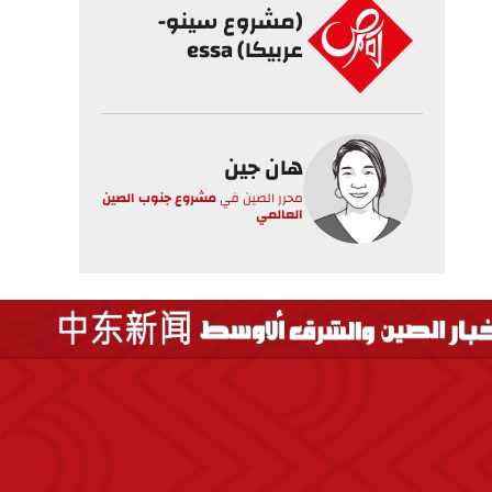
(مشروع سينو-
عربيكا) essa
هان جين
محرر الصين
في
مشروع جنوب الصين
العالمي