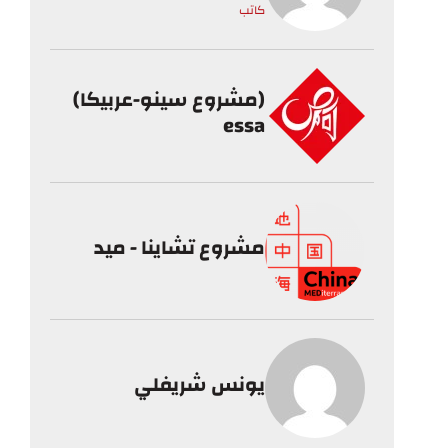
كاتب
(مشروع سينو-عربيكا)
essa
مشروع تشاينا - ميد
يونس شريفلي