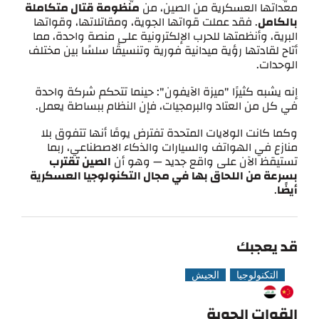
معداتها العسكرية من الصين، من
منظومة قتال متكاملة
بالكامل
. فقد عملت قواتها الجوية، ومقاتلاتها، وقواتها
البرية، وأنظمتها للحرب الإلكترونية على منصة واحدة، مما
أتاح لقادتها رؤية ميدانية فورية وتنسيقًا سلسًا بين مختلف
الوحدات.
إنه يشبه كثيرًا "ميزة الآيفون": حينما تتحكم شركة واحدة
في كل من العتاد والبرمجيات، فإن النظام ببساطة يعمل.
وكما كانت الولايات المتحدة تفترض يومًا أنها تتفوق بلا
منازع في الهواتف والسيارات والذكاء الاصطناعي، ربما
تستيقظ الآن على واقع جديد — وهو أن
الصين تقترب
بسرعة من اللحاق بها في مجال التكنولوجيا العسكرية
أيضًا
.
قد يعجبك
التكنولوجيا
الجيش
القوات الجوية