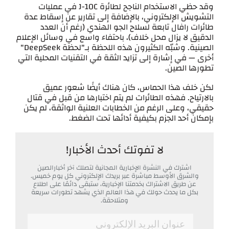
وقد حظي الاستخدام الناجح لطائرة J-10C في عمليات
التشويش الإلكتروني، بالإضافة إلى تقارير عن إسقاط عدة
طائرات رافال تابعة لسلاح الجو الهندي (رغم أن العدد
الدقيق لا يزال محل خلاف)، باحتفاء واسع في وسائل الإعلام
الصينية. وشبّه الكثيرون هذه اللحظة بـ"لحظة DeepSeek"
أخرى — في إشارة إلى تزايد الثقة في التقنيات المحلية التي
تطورها الصين.
لكن خلف هذا الحماس، كان هناك أيضًا شعور عميق
بالارتياح. فهذه الطائرات لم يتم اختبارها من قبل في قتال
حقيقي، وعلى الرغم من الخطابات العلنية الواثقة، لم يكن
بإمكان أحد الجزم بكيفية أدائها تحت الضغط.
لا تفوتك أحدث الأخبار!
اشترك في النشرة الإخبارية المجانية لتصلك آخر أخبارالصين
والشرق الأوسط مباشرة عبر بريدك الإلكتروني كل يوم خميس.
عن طريق الاشتراك بخدمتنا الإخبارية، ستبقى دائمًا على اطلاع
بكل ما يحدث حولك في هذا العالم الذي يشهد تطورات سريعة
ومتلاحقة.