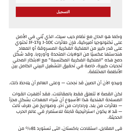
*
Email
وكما هو الحال مع نظام ديب سيك، الذي بُني في الأصل
على تكنولوجيا أميركية، فإن طائرات J-10C وJF-17 تحتوي
على قدر كبير من الملكية الفكرية المسروقة أو المعاد
هندستها عكسيًا من الولايات المتحدة وأوروبا. وقد شكّل
دمج هذه "الملكية الفكرية المكتسبة" مع الابتكار المحلي
تحديات كبيرة، خاصة في تحقيق التشغيل البيني الكامل بين
الأنظمة المختلفة.
ويبدو الآن أن الصين قد نجحت — وعلى العالم أن يلاحظ ذلك.
لكن القصة لا تتعلق فقط بالمقاتلات. فقد أظهرت القوات
المسلحة الهندية هذا الأسبوع أن شراء المعدات بشكل مجزأ
— طائرات من بلد، ورادارات من آخر، وصواريخ من طرف ثالث
— قد لا يكون استراتيجية قابلة للاستمرار في عالم الحرب
الحديثة.
في المقابل، استفادت باكستان، التي تستورد 81% من