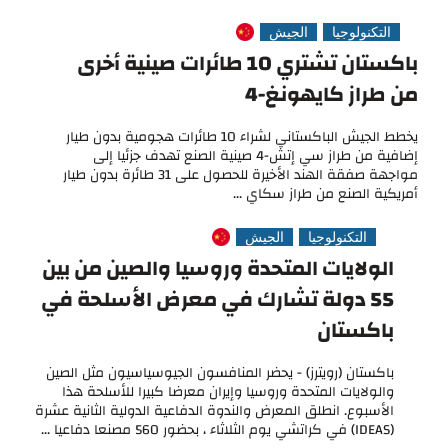
التكنولوجيا
الجيش
باكستان تشتري 10 طائرات صينية أخرى
من طراز كايهونغ-4
يخطط الجيش الباكستاني لشراء 10 طائرات هجومية بدون طيار
إضافية من طراز سي إتش-4 صينية الصنع تهدف جزئيا إلى
مواجهة صفقة الهند الأخيرة للحصول على 31 طائرة بدون طيار
أمريكية الصنع من طراز سكاي ...
التكنولوجيا
الجيش
الولايات المتحدة وروسيا والصين من بين
55 دولة تشارك في معرض الأسلحة في
باكستان
باكستان (رويترز) - يحضر المنافسون الجيوسياسيون مثل الصين
والولايات المتحدة وروسيا وإيران معرضا كبيرا للأسلحة هذا
الأسبوع. انطلق المعرض والندوة الدفاعية الدولية الثانية عشرة
(IDEAS) في كراتشي يوم الثلاثاء ، بحضور 560 مصنعا دفاعيا ...