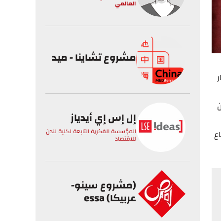
العالمي
مشروع تشاينا - ميد
ر
ن
إل إس إي أيدياز
المؤسسة الفكرية التابعة لكلية لندن
ع
للاقتصاد
(مشروع سينو-
عربيكا) essa