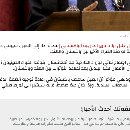
لال زيارة وزير الخارجية الباكستاني
إسحاق دار إلى الصين. سيبقى دا
له منذ الصراع الأخير بين باكستان والهند.
ماع ثلاثي لوزراء الخارجية مع أفغانستان. يتوقع الخبراء الصينيون أ
لأعمال لكلا البلدين بعد تصاعد التوترات بين الهند وباكستان.
لهي مؤخراً أن الصين ساعدت باكستان في إعادة توجيه أنظمة الدفا
الهجمات الهندية. وإذا كان هذا صحيحاً، فإنه سيشير إلى تورط صيني
تفوتك أحدث الأخبار!
خبارالصين والشرق الأوسط مباشرة عبر بريدك الإلكتروني كل يوم خميس. عن طريق
 اطلاع بكل ما يحدث حولك في هذا العالم الذي يشهد تطورات سريعة ومتلاحقة.