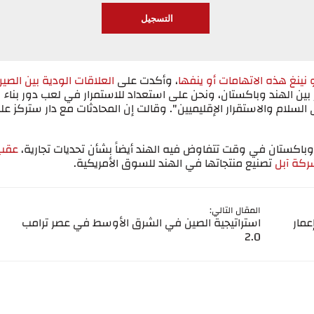
 نينغ هذه الاتهامات أو ينفها
، وأكدت على
العلاقات الودية بين الصي
بين الهند وباكستان، ونحن على استعداد للاستمرار في لعب دور بناء
سلام والاستقرار الإقليميين". وقالت إن المحادثات مع دار ستركز عل
 وباكستان في وقت تتفاوض فيه الهند أيضاً بشأن تحديات تجارية،
عقب
شركة آبل
تصنيع منتجاتها في الهند للسوق الأمريكية.
المقال التالي:
عمار
استراتيجية الصين في الشرق الأوسط في عصر ترامب
2.0