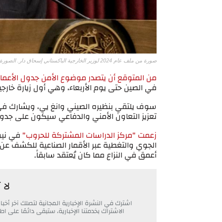
صورة من ملف عام 2024 لوزير الخارجية الباكستاني إسحاق دار. الصورة: أ ف ب
من المتوقع أن يتصدر موضوع الأمن جدول الأعمال خ
في الصين حتى يوم الأربعاء، وهي أول زيارة خارجية 
سوف يلتقي بنظيره الصيني وانغ يي، ويشارك في اجت
تعزيز التعاون الأمني والدفاعي سيكون على جدول ا
زعمت "مركز الدراسات المشتركة للحروب"
في نيود
الجوي والتغطية عبر الأقمار الصناعية للكشف عن 
أعمق في النزاع مما كان يُعتقد سابقاً.
لا 
اشترك في النشرة الإخبارية المجانية لتصلك آخر أ
الاشتراك بخدمتنا الإخبارية، ستبقى دائمًا على