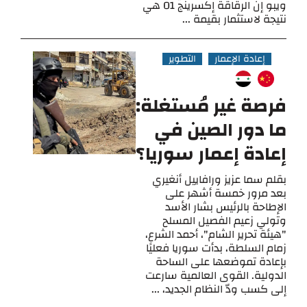
ويبو إن الرقاقة إكسرينج O1 هي
نتيجة لاستثمار بقيمة ...
إعادة الإعمار
التطوير
فرصة غير مُستغلة:
ما دور الصين في
إعادة إعمار سوريا؟
بقلم سما عزيز ورافاييل أنغيري
بعد مرور خمسة أشهر على
الإطاحة بالرئيس بشار الأسد
وتولي زعيم الفصيل المسلح
"هيئة تحرير الشام"، أحمد الشرع،
زمام السلطة، بدأت سوريا فعليًا
بإعادة تموضعها على الساحة
الدولية. القوى العالمية سارعت
إلى كسب ودّ النظام الجديد، ...