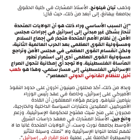
وذهب
تيان فيلونج
، الأستاذ المشارك في كلية الحقوق
بجامعة بيهانغ، إلى أبعد من ذلك، حيث قال:
"إن السبب الأساسي وراء ذلك هو أن الولايات المتحدة
تنحاز بشكل غير مبدئي إلى إسرائيل في إجراءات مجلس
الأمن. إن نظام الأمم المتحدة متجذر في إجماع السلام
ومسؤولية القوى العظمى بعد الحرب العالمية الثانية،
ولكن انقسام القوى العظمى في مجلس الأمن وتراجع
مسؤولية القوى العظمى أدى إلى استمرار تطور
المأساة الفلسطينية. ولا توجد أي إمكانية لتحول الصراع
الإسرائيلي الفلسطيني إلى مسار سلمي. وهذا هو
كعب
أخيل للنظام القانوني الدولي
المعاصر".
وبدلا من ذلك، أكد محللون صينيون آخرون على حدود النفوذ
الأميركي على إسرائيل، وخاصة في عهد رئيس الوزراء
بنيامين نتنياهو. ويزعم هؤلاء المعلقون أن القادة
الأميركيين، المقيدين باعتبارات السياسة الداخلية والخارجية،
مجبرون على منح شيك مفتوح للحكومة الإسرائيلية. وزعم
وانغ جين
، الأستاذ المشارك في معهد دراسات الشرق
الأوسط بجامعة نورث وست، أن الولايات المتحدة غالبا ما لا
تفهم تماما النوايا الإسرائيلية ولا "تملك وسيلة للتأثير
والسيطرة الكاملة على عملية
صنع القرار في إسرائيل
".