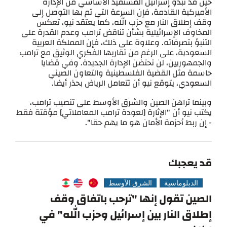
حين قد تبدو إسرائيل المستفيد الأساسي من الإدارة
الأميركية القادمة، فإن السرعة التي تم بها التوصل إلى
وقف إطلاق النار مع حزب الله، كما يعتقد نيو، تعكس
المخاوف الإسرائيلية بشأن تناقض ترامب وعدم القدرة على
التنبؤ بتصرفاته. وعلاوة على ذلك، فإن المملكة العربية
السعودية، على الرغم من تقاربها الفكري الوثيق مع ترامب
والجمهوريين، لن تحتضن الإدارة الجديدة. وفي قضايا
حاسمة مثل القضية الفلسطينية والتعاون الصيني
السعودي، يتوقع نيو أن تتعامل الرياض بحذر أيضا.
وبينما تراهن الصين والشرق الأوسط على تنصيب ترامب،
يكتب نيو أن "الإثارة [لعودة ترامب المعاملاتي] مؤقتة فقط
- إن ربط أحزمة الأمان هو ما يهم حقا".
قد يعجبك
الدبلوماسية
الشرق الأوسط
الصين تقول إنها "ترحب باتفاق وقف
إطلاق النار بين إسرائيل وحزب الله" في