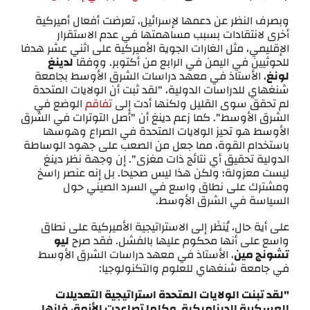
وبصرف النظر عن دعمها لإسرائيل، تعرضت أفعال أميركية
أخرى لانتقادات بسبب مساهمتها في عدم الاستقرار
الإقليمي، مثل الغارات الجوية الأميركية على اثني عشر هدفا
للحوثيين في اليمن في الرابع من أكتوبر. ووفقا
لدينغ
لونغ
، الأستاذ في معهد دراسات الشرق الأوسط بجامعة
شنغهاي للدراسات الدولية، "لقد ثبت أن الولايات المتحدة
لم تحقق سوى القليل ولكنها أدت إلى
تفاقم
الوضع في
الشرق الأوسط". كما زعم دينغ أن "أصل التوترات في الشرق
الأوسط هو تحيز الولايات المتحدة في الصراع وهوسها
باستخدام القوة، مما جعل من الصعب على جهود الوساطة
الدولية تحقيق أي نتائج ذات مغزى". إن وجهة نظر دينغ
ليست معزولة؛ ولكن هذا ليس صحيحا. بل إنه عنصر راسخ
ومشترك على نطاق واسع في السرد الصيني حول
السياسة في الشرق الأوسط.
على أية حال، يُنظَر إلى الاستراتيجية الأميركية على نطاق
واسع على أنها محكوم عليها بالفشل. فقد صرح
ليو
تشونج مين
، الأستاذ في معهد دراسات الشرق الأوسط
في جامعة شنغهاي للعلوم والتكنولوجيا:
"لقد تبنت الولايات المتحدة استراتيجية التعديلات
العسكرية الديناميكية. وكلما تصاعدت الأزمة، فإنها