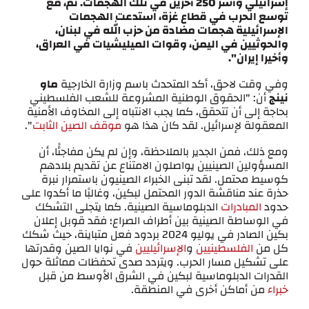
إسرائيلي وأسر 250 آخرين في تلك الهجمات. ثم، مع
توسع الحرب في قطاع غزة، استدعت الهجمات
الإسرائيلية هجمات مضادة من حزب الله في لبنان،
والحوثيين في اليمن، وقوات الميليشيات في العراق،
وأخيرا إيران".
وفي وقت لاحق، أكد المتحدث باسم وزارة الخارجية
ماو
نينج
أن: "الحقوق الوطنية المشروعة للشعب الفلسطيني
بحاجة إلى أن تتحقق، كما يجب الانتباه إلى المخاوف الأمنية
المعقولة لإسرائيل. لقد كان هذا هو
موقف الصين الثابت
".
ومع ذلك، فمن الجدير بالملاحظة، وإن لم يكن مفاجئًا، أن
المسؤولين الصينيين يواصلون الامتناع عن تقديم بلادهم
كوسيط محتمل. لقد تبنى الخبراء الصينيون باستمرار نبرة
حذرة عند مناقشة الدور المحتمل لبكين، وغالبًا ما أكدوا على
حدود
المبادرات
الدبلوماسية الصينية. كما يتجلى التشكك
في الوساطة الصينية بين أطراف الصراع؛ فقد قوبل إعلان
بكين الصادر في يوليو 2024 بردود فعل متباينة، حيث شكك
كل من
الفلسطينيين
و
الإسرائيليين
في نوايا الصين وقدرتها
على تشكيل مسار الحرب. ويتردد صدى تحفظات مماثلة حول
القدرات الدبلوماسية لبكين في الشرق الأوسط من قبل
خبراء
من أماكن أخرى في المنطقة.