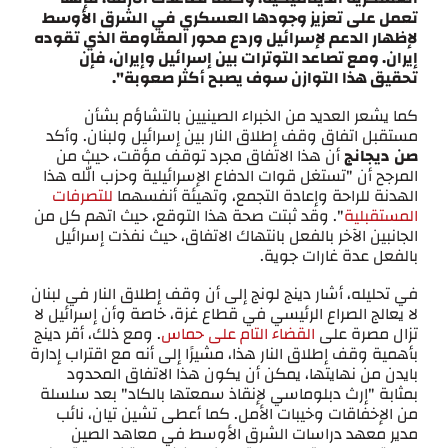
تعمل على تعزيز وجودها العسكري في الشرق الأوسط
لإظهار الدعم لإسرائيل وردع محور المقاومة الذي تقوده
إيران. ومع تصاعد التوترات بين إسرائيل وإيران، فإن
تحقيق هذا التوازن سوف يصبح أكثر صعوبة".
كما يشعر العديد من الخبراء الصينيين بالتشاؤم بشأن
مستقبل اتفاق وقف إطلاق النار بين إسرائيل ولبنان. وأكد
صن
ديجانج
أن هذا الاتفاق مجرد توقف مؤقت، حيث من
المرجح أن "تستغل قوات الدفاع الإسرائيلية وحزب الله هذا
الهدنة للراحة وإعادة التجمع، وتهيئة أنفسهما
للتصرفات
المستقبلية
". وقد ثبتت صحة هذا التوقع، حيث اتهم كل من
الجانبين الآخر بالفعل بانتهاك الاتفاق، حيث نفذت إسرائيل
بالفعل عدة غارات جوية.
في تحليله، أشار دينج لونج إلى أن وقف إطلاق النار في لبنان
لا يعالج الصراع الرئيسي في قطاع غزة، خاصة وأن إسرائيل لا
تزال مصرة على
القضاء التام على حماس
. ومع ذلك، أقر دينج
بأهمية وقف إطلاق النار هذا، مشيرًا إلى أنه مع اقتراب إدارة
بايدن من نهايتها، يمكن أن يكون هذا الاتفاق المحدود
بمثابة "إرث دبلوماسي لإنقاذ سمعتها بالكاد" بعد سلسلة
من الإخفاقات وخيبات الأمل. كما أعطى تشين تيان، نائب
مدير معهد دراسات الشرق الأوسط في معاهد الصين