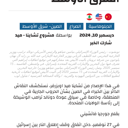
الدبلوماسية
الصراع
الصين- شرق الأوسط
ديسمبر 10, 2024
بواسطة
مشروع تشاينا - ميد
شارك الخبر
توبشوت - رئيس الوزراء الإسرائيلي بنيامين نتنياهو والرئيس الأمريكي دونالد ترامب ووزير
الخارجية البحريني عبد اللطيف الزياني ووزير الخارجية الإماراتي عبد الله بن زايد آل نهيان
يلوحون من شرفة ترومان بالبيت الأبيض بعد مشاركتهم في توقيع اتفاقيات إبراهيم التي
تعترف فيها دول البحرين والإمارات العربية المتحدة بإسرائيل، في واشنطن، العاصمة ، 15
سبتمبر 2020. وصل رئيس الوزراء الإسرائيلي بنيامين نتنياهو ووزيرا خارجية البحرين
والإمارات العربية المتحدة في 15 سبتمبر 2020 إلى البيت الأبيض لتوقيع اتفاقيات تاريخية
لتطبيع العلاقات بين الدولتين اليهودية والعربية. / وكالة الصحافة الفرنسية / شاول لوب
في هذا الإصدار من تشاينا ميد اوبزرفر، نستكشف النقاش
الدائر بين الخبراء في الصين بشأن الحروب الجارية في
المنطقة، وخاصة في سياق عودة دونالد ترامب الوشيكة
إلى رئاسة الولايات المتحدة.
بقلم جورجيا فاتشيني
في 27 نوفمبر، دخل اتفاق وقف إطلاق النار بين إسرائيل