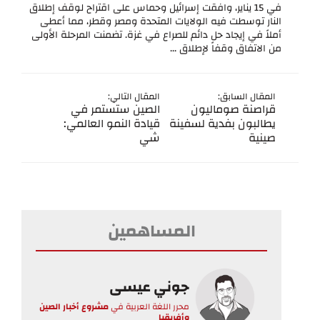
في 15 يناير، وافقت إسرائيل وحماس على اقتراح لوقف إطلاق
النار توسطت فيه الولايات المتحدة ومصر وقطر، مما أعطى
أملاً في إيجاد حل دائم للصراع في غزة. تضمنت المرحلة الأولى
من الاتفاق وقفاً لإطلاق ...
المقال السابق:
المقال التالي:
قراصنة صوماليون
الصين ستستمر في
يطالبون بفدية لسفينة
قيادة النمو العالمي:
صينية
شي
المساهمين
جوني عيسى
محرر اللغة العربية
في
مشروع أخبار الصين
وأفريقيا