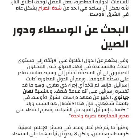
للعلاقات الدولية المعاصرة، بعض الفضل لوقف إطلاق النار،
لأنه يمكن أن يساعد في الحد من
شدة الصراع
بشكل عام
في الشرق الأوسط.
البحث عن الوسطاء ودور
الصين
وفي بحثهم عن الدول القادرة على الارتقاء إلى مستوى
الحدث والمساعدة في إنهاء الصراع، خلص المحللون
الصينيون إلى أن المنطقة تفتقر إلى وسيط مناسب قادر
على تهدئة الموقف. ورغم أن الدول المجاورة أدانت
إسرائيل، فإنها لم تتخذ أي إجراء ذي مغزى، وهو ما قد
تفسره إسرائيل على أنه علامة ضعف. وبالنسبة
لهان
جيانوي
، الخبير من معهد دراسات الشرق الأوسط في
جامعة شنغهاي، فإن هذا الانفصال هو السبب وراء
"اكتساب إسرائيل المزيد من الشجاعة وتعتزم القضاء على
محور المقاومة بضربة واحدة
".
وكثيراً ما يتم ذكر قطر ومصر في وسائل الإعلام الصينية
كوسطاء محتملين، ولكن لا يبدو أن أياً منهما على استعداد