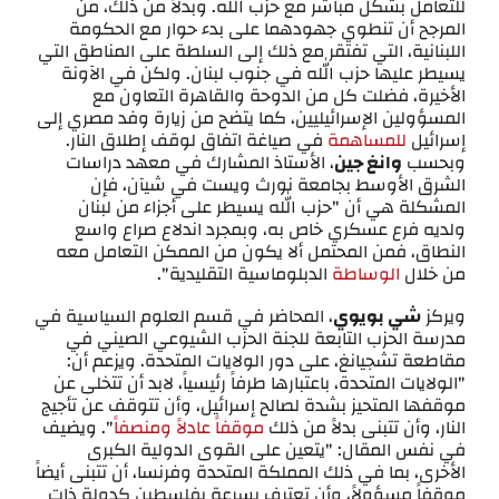
للتعامل بشكل مباشر مع حزب الله. وبدلاً من ذلك، من
المرجح أن تنطوي جهودهما على بدء حوار مع الحكومة
اللبنانية، التي تفتقر مع ذلك إلى السلطة على المناطق التي
يسيطر عليها حزب الله في جنوب لبنان. ولكن في الآونة
الأخيرة، فضلت كل من الدوحة والقاهرة التعاون مع
المسؤولين الإسرائيليين، كما يتضح من زيارة وفد مصري إلى
إسرائيل
للمساهمة
في صياغة اتفاق لوقف إطلاق النار.
وبحسب
وانغ جين
، الأستاذ المشارك في معهد دراسات
الشرق الأوسط بجامعة نورث ويست في شيآن، فإن
المشكلة هي أن "حزب الله يسيطر على أجزاء من لبنان
ولديه فرع عسكري خاص به، وبمجرد اندلاع صراع واسع
النطاق، فمن المحتمل ألا يكون من الممكن التعامل معه
من خلال
الوساطة
الدبلوماسية التقليدية".
ويركز
شي بويوي
، المحاضر في قسم العلوم السياسية في
مدرسة الحزب التابعة للجنة الحزب الشيوعي الصيني في
مقاطعة تشجيانغ، على دور الولايات المتحدة. ويزعم أن:
"الولايات المتحدة، باعتبارها طرفاً رئيسياً، لابد أن تتخلى عن
موقفها المتحيز بشدة لصالح إسرائيل، وأن تتوقف عن تأجيج
النار، وأن تتبنى بدلاً من ذلك
موقفاً عادلاً ومنصفاً
". ويضيف
في نفس المقال: "يتعين على القوى الدولية الكبرى
الأخرى، بما في ذلك المملكة المتحدة وفرنسا، أن تتبنى أيضاً
موقفاً مسؤولاً، وأن تعترف بسرعة بفلسطين كدولة ذات