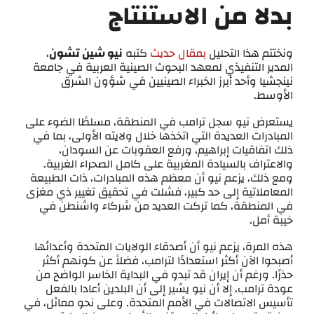
بدلا من الاستنتاج
ونختتم هذا التحليل
بمقال حديث
كتبه
نيو شين تشون
،
المدير التنفيذي لمعهد البحوث الصينية العربية في جامعة
نينجشيا وأحد أبرز الخبراء الصينيين في شؤون الشرق
الأوسط.
يستعرض نيو سجل ترامب في المنطقة، مسلطًا الضوء على
المبادرات العديدة التي اتخذها خلال ولايته الأولى، بما في
ذلك اتفاقيات إبراهيم، ورفع العقوبات عن السودان،
والاعتراف بالسيادة المغربية على كامل الصحراء الغربية.
ومع ذلك، يزعم نيو أن معظم هذه المبادرات، ذات الطبيعة
المعاملاتية إلى حد كبير، فشلت في تحقيق تغيير ذي مغزى
في المنطقة، كما تركت العديد من شركاء واشنطن في
خيبة أمل.
هذه المرة، يزعم نيو أن أصدقاء الولايات المتحدة وأعدائها
أصبحوا الآن أكثر استعدادًا لترامب، فضلاً عن كونهم أكثر
حذرًا. ورغم أن إيران قد تبدو في البداية الخاسر الواضح من
عودة ترامب، إلا أن نيو يشير إلى أن البلدين أعادا بالفعل
تأسيس الاتصالات في الأمم المتحدة. وعلى نحو مماثل، في