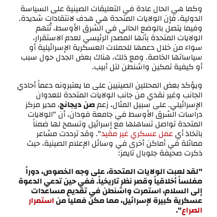
وكما هي الحال عادة في التعليقات الصينية على السياسة
الدولية، فإن الولايات المتحدة هي هدف لانتقادات شديدة.
وفيما يتصل بالوضع الحالي في الشرق الأوسط، تُتهم
الولايات المتحدة بأنها المصدر الرئيسي لعدم الاستقرار،
سواء من خلال دعمها للحملات العسكرية الإسرائيلية أو
سياساتها الخاصة. ومع ذلك، هناك بعض الجدل حول سبب
أو كيفية تمكين واشنطن لتل أبيب.
ويؤكد بعض المحللين الصينيين على ما يعتبرونه دعماً أحادي
الجانب وغير نقدي من جانب الولايات المتحدة للعدوان
الإسرائيلي. على سبيل المثال، زعم
صن ديجانج
، مدير مركز
دراسات الشرق الأوسط في جامعة فودان، أن "الولايات
المتحدة تواصل تساهلها مع إسرائيل وتسمح لها ضمناً
باتخاذ أي
عمل عسكري غير مقيد
". وقد ترددت مشاعر
مماثلة في أماكن أخرى في وسائل الإعلام الصينية، حيث
ذكرت صحيفة جلوبال تايمز:
"لقد لعبت الولايات المتحدة، على وجه الخصوص، دوراً
مفلساً أخلاقياً وقصر نظر تاريخياً. ففي حين تدعي الدعوة
إلى السلام، استمرت واشنطن في تقديم مساعدات
عسكرية كبيرة لإسرائيل، مما مكن فعلياً من
استمرار
الصراع
".