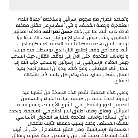
وتصاعد الصراع مع هجوم إسرائيل باستخدام أجهزة النداء
المتفجرة وحملة القصف، والتي أسفرت عن مقتل معظم
قادة حزب الله، بما في ذلك
حسن نصر الله،
وآلاف المدنيين
اللبنانيين. وشن جيش الدفاع الإسرائيلي بعد ذلك غزوًا بريًا
لجنوب لبنان بهدف تفكيك البنية التحتية العسكرية لحزب
الله. وقد أدى وقف إطلاق النار، الذي توسطت فيه فرنسا
والولايات المتحدة، حتى الآن إلى توقف القتال، حيث انسحب
جيش الدفاع الإسرائيلي إلى إسرائيل وانسحب حزب الله إلى
شمال نهر الليطاني. ومع ذلك، يبدو أن السلام أصبح بعيد
المنال بشكل متزايد حيث يتهم كل جانب الآخر بانتهاك
الاتفاق.
وعلى هذه الخلفية، تقدم هذه النسخة من تشاينا ميد
اوبزرفر لمحة عامة عن كيفية صياغة الخبراء والمعلقين
الصينيين لدور واشنطن في الشرق الأوسط، واستراتيجية
إسرائيل، وآفاق وقف إطلاق النار الدائم في المنطقة. ويحدد
الرأي السائد الولايات المتحدة باعتبارها المحرض الأساسي
للعنف المستمر، وذلك بسبب دعمها الثابت للأعمال
العسكرية الإسرائيلية. ومن المثير للاهتمام أن حتى تل أبيب
تلقت انتقادات صينية أقل من واشنطن، حيث تعترف وسائل