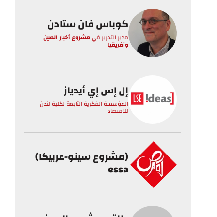
كوباس فان ستادن
مدير التحرير
في
مشروع أخبار الصين
وأفريقيا
إل إس إي أيدياز
المؤسسة الفكرية التابعة لكلية لندن
للاقتصاد
(مشروع سينو-عربيكا)
essa