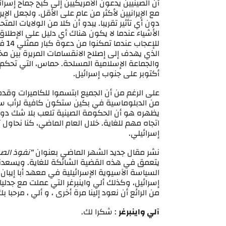
أن الصينيين يدعون الأمريكيين إلى كبح جماح إسرا
مع الإيرانيين لأكثر من عام على الأقل. ولجعل ال
دون أي تأثير تقريبا. يبدو أن كلا من الولايات الم
الأشياء عندما لا يكون هناك أي دليل على الإطلاق ل
للإ
الذي يهدف إلى إصلاح الانقسامات المريرة بين مخ
أكتوبر على جنوب إسرائيل.
على الرغم من أن الجميع ابتسموا للكاميرات وقدمو
من الدبلوماسية في بكين ستكون كافية لرأب سنو
يظهره هو أن الحكومة الصينية تلعب بلا شك دو
اتجاه مهم للغاية. خلال العام الماضي، كنا نحا
إسرائيلي.
نشر مقال جديد الشهر الماضي بعنوان
"نفوذ الص
يتعمق في هذه القضية الشائكة للغاية. ويسعدني 
السياسة الآسيوية الإسرائيلية في معهد أبا إيبا
إسرائيل، وكذلك ألي واينبرغر التي عملت مع جدليا 
من الرائع أن نعود إلينا مرة أخرى ، و ألي ، مرحبا 
آلي واينبرغر
: شكرا لك.