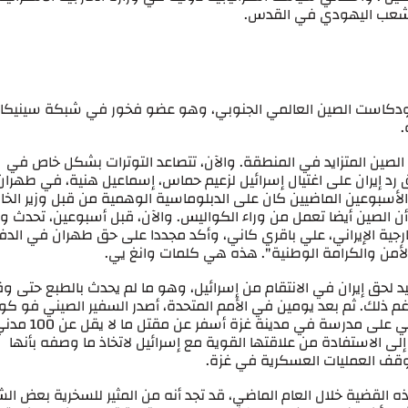
لشعب اليهودي في القدس.
 بودكاست الصين العالمي الجنوبي، وهو عضو فخور في شبكة سينيكا
.
لصين المتزايد في المنطقة. والآن، تتصاعد التوترات بشكل خاص في
 رد إيران على اغتيال إسرائيل لزعيم حماس، إسماعيل هنية، في طهرا
ال الأسبوعين الماضيين كان على الدبلوماسية الوهمية من قبل وزير الخا
ن الصين أيضا تعمل من وراء الكواليس. والآن، قبل أسبوعين، تحدث وز
لخارجية الإيراني، علي باقري كاني، وأكد مجددا على حق طهران في الدف
الأمن والكرامة الوطنية". هذه هي كلمات وانغ يي.
يد لحق إيران في الانتقام من إسرائيل، وهو ما لم يحدث بالطبع حتى و
غم ذلك. ثم بعد يومين في الأمم المتحدة، أصدر السفير الصيني فو كو
بيانا شديد اللهجة ردا على هجوم صاروخي إسرائيلي على مدرسة في مدينة غزة أسفر عن
ا إلى الاستفادة من علاقتها القوية مع إسرائيل لاتخاذ ما وصفه بأنها
قف العمليات العسكرية في غزة.
هذه القضية خلال العام الماضي، قد تجد أنه من المثير للسخرية بعض ال