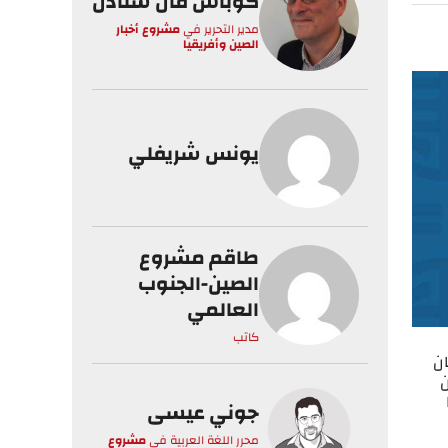
كوباس فان ستادن
مدير التحرير
في
مشروع أخبار
الصين وأفريقيا
يونس شريفلي
طاقم مشروع
الصين-الجنوب
العالمي
كاتب
توبر، كان
ن
جوني عيسى
محرر اللغة العربية
في
مشروع