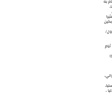
م به
،
يرا
ن بكين
هابي الذي وقع في 7 تشرين الأول/
يام
ا
الي،
يا،
ا ،