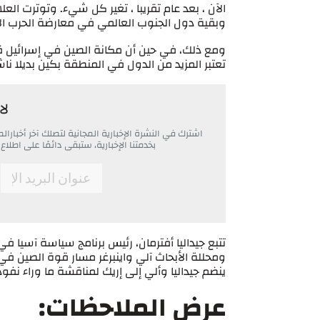
الآن ، بعد عام تقريبا ، تغير كل شيء. وتوترت العل
وبقية دول الجنوب العالمي في معارضة الحرب الإ
تعتبر المزيد من الدول في المنطقة بكين بديلا ناشئ
لا
اشترك في النشرة الإخبارية المجانية لتصلك آخر أخبار
بخدمتنا الإخبارية، ستبقى دائمًا على اط
*
Email
تتبع جيداليا أفترمان، رئيس برنامج سياسة آسيا ف
ومحللة الأبحاث آلي واينبرغر مسار قوة الصين 
ينضم جيداليا وألي إلى إريك لمناقشة ما وراء نفو
عرض الملاحظات: