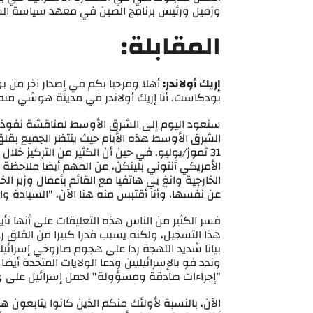
وزميل ورئيس برنامج الصين في معهد سياسة ا
المقابلة:
إريك أولاندر:
أهلا ومرحبا بكم في إصدار آخر من
بودكاست. أنا إريك أولاندر في مدينة هوشي منه
سنعود اليوم إلى الشرق الأوسط لمناقشة نفوذ ا
الشرق الأوسط هذه الأيام حيث ينتظر الجميع بقلق
31 تموز/يوليو. في حين أن الكثير من التركيز خل
الأمريكي أنتوني بلينكن، من المهم أيضا ملاحظة أ
الخارجية وانغ يي هاتفيا مع القائم بأعمال وزير ا
عن نفسها، وأنا أقتبس منه هنا الآن، "السيادة و
فسر الكثير من الناس هذه التعليقات على أنها تأي
هذا التسجيل، ولكنه يسبب قدرا كبيرا من القلق ر
وندد فو بالإسرائيليين ودعا الولايات المتحدة أيض
"إجراءات صادقة ومسؤولة" لحمل إسرائيل على و
الآن، بالنسبة لأولئك منكم الذين كانوا يتابعون 