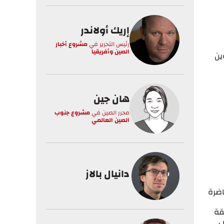
إريك أولاندر
رئيس التحرير
في
مشروع أخبار
الصين وأفريقيا
ين
هان جين
محرر الصين
في
مشروع جنوب
الصين العالمي
دانيال بالاز
اضرة
قة
،