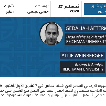
ين- شرق
بواسطة
شارك
أغسطس 27,
2024
جوني عيسى
وسط
الخبر
في أيلول/سبتمبر 2023، قبل أسابيع فقط من الهجوم الإرهابي المدمر الذي شنته حماس في 7 تشرين الأول/أك
اسة الخارجية يستعدون لعقد اجتماع قمة في الصين مع الرئيس شي جي
عد في تسهيل التقارب بين إسرائيل والمملكة العربية السعودية كما