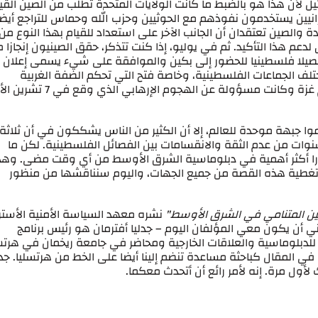
ئيل لأن هذا هو بالضبط ما كانت الولايات المتحدة تطلب من الصين القيا
إيرانيين يستخدمون نفوذهم مع الحوثيين وحزب الله وحماس للتراجع أيضا
تحدة والصين تعتقدان أن الجانب الآخر على استعداد للقيام بهذا النوع من
دعم هذا التأكيد. ثم في يوليو، إذا كنت تتذكر، حقق الصينيون إنجازا مث
عجاب عندما تمكنوا من دعوة كبار ممثلي 14 فصيلا فلسطينيا للحضور إلى بكين والموافقة على شيء يسمى إعلا
تلف الجماعات الفلسطينية، وخاصة فتح التي تحكم الضفة الغربية
والجماعة الإسلامية المسلحة. حماس، التي تحكم غزة وكانت مسؤولة عن الهجوم الإر
ا جبهة موحدة للعالم، إلا أن الكثير من الناس يشككون في أن ثلاثة أ
ات من عدم الثقة والانقسامات بين الفصائل الفلسطينية. لكن ما
را أكثر أهمية في دبلوماسية الشرق الأوسط من أي وقت مضى. وهذ
ول تغطية هذه القصة من جميع الجهات، واليوم سنناقشها من منظور
ين المتنامي في الشرق الأوسط"
نشره معهد السياسة الأمنية الأستر
أن يكون معي المؤلفان اليوم – جدليا أفترمان هو رئيس برنامج
ن للدبلوماسية والعلاقات الخارجية ومحاضر في جامعة ريخمان في هرتسل
في المقال كباحثة مساعدة تنضم إلينا أيضا على الخط من هرتسليا. جدلي
بك لأول مرة. إنه لأمر رائع أن أتحدث معكما.