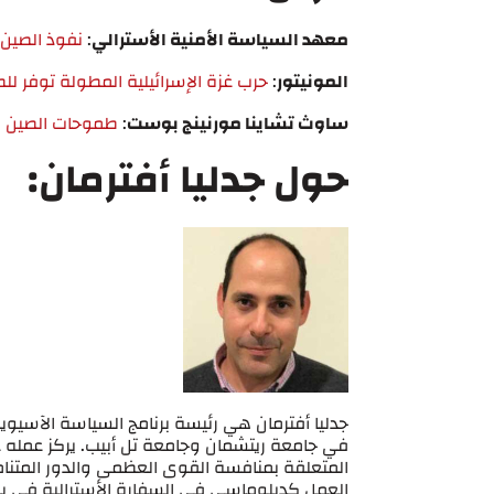
معهد السياسة الأمنية الأسترالي
:
نفوذ الصين 
المونيتور
:
حرب غزة الإسرائيلية المطولة توفر ل
ساوث تشاينا مورنينج بوست
:
طموحات الصين ب
حول جدليا أفترمان:
جدليا أفترمان هي رئيسة برنامج السياسة الآسيوية
في جامعة ريتشمان وجامعة تل أبيب. يركز عمله عل
المتعلقة بمنافسة القوى العظمى والدور المتن
العمل كدبلوماسي في السفارة الأسترالية في بكين