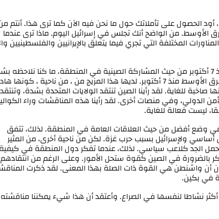
 ، أود الحصول على تأملاتك حول ما نحن فيه الآن كما ترى هذا. أنتم من
رق الأوسط. من الواضح أنك تجلس في إسرائيل اليوم. ماذا ترى عندما
مناورات المختلفة التي تجري فيما يتعلق بالإيرانيين والفلسطينيين وا
: شكرا إريك. ربما فقط لتلخيص ما رأيناه منذ 7 أكتوبر من حيث المشاركة الصينية في المنطقة، ما كنا نلاحظه 
أساسي هو أن الصين أصبحت أكثر نشاطا في الشرق الأوسط منذ 7 أكتوبر. لديها هذا المزيج من ، من ناحية ، كونها ه
ها صاخبة للغاية. لقد رأينا الصين تنتقد الولايات المتحدة بشدة، وتنتقد
ن الدولي، وفي منصات أخرى. لقد رأينا هذه المناقشات وراء الكوال
قا، ليست فعالة للغاية.
بحت في وضع أفضل من حيث العلاقات العامة في المنطقة. لذلك، تتفق
ل أساسي ولإسرائيل بسبب حرب غزة. لكن من ناحية أخرى، من المثير
 محمل الجد كلاعب سياسي. لذلك، عندما تفكر دول المنطقة في كيفية
كر بالضرورة في الصين كقوة ستحل الأمور. وعلى الرغم من انتقادهم
تقدون أن واشنطن هي القوة ذات الصلة بهذا المعنى. لقد ذكرت المناقش
ة في بكين.
 أكثر نشاطا لنفسها في الصراع. وأعتقد أن هذا شيء يمكننا مناقشته ر