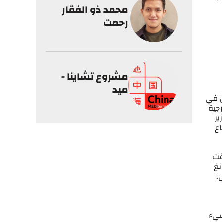
محمد ذو الفقار
رحمت
مشروع تشاينا -
ميد
ن في
رجية
ير
اع
قت
نغ
 مقتل ما لا يقل عن 100 مدني.
شيء