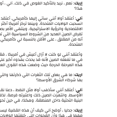
إريك
: نعم ، نريد بالتأكيد الغوص في ذلك. آلي ،
هذا؟
آلي
: أعتقد أولا أنني سآتي إليها كأمريكي. أعت
انسحبت الولايات المتحدة. وبينما تركز أمريكا أكث
الاقتصادية والرؤية الاستراتيجية. وينتهي الأمر ب
تفرض الصين العديد من الشروط السياسية التي تفر
أنه من المقلق ، على الأقل بالنسبة لي كأمريكي 
المتحدة.
وأعتقد أنني لو كنت لا أزال أعيش في أمريكا ، فقد
في ما تفعله الصين لأنه قد يحدث بهدوء أكبر على
هذه المرحلة الحرجة حيث وضعت هذه القوى الع
اريك
: ما هي بعض تلك الثغرات التي ذكرتها والتي
بها شركاء الشرق الأوسط؟
آلي
: أعتقد أنني سأذهب أولا مثل النفط ، دعنا نق
الأوسط. وانتهزت الصين ذلك واعتبرته فرصة. لذل
البنية التحتية داخل المنطقة. وهكذا، في حين تحول
إريك
: جدليا ، أوضح آلي كيف أن هذه القضية ليس
مهما في هذا وأن الفجوات التي خلفتها الولايات ا