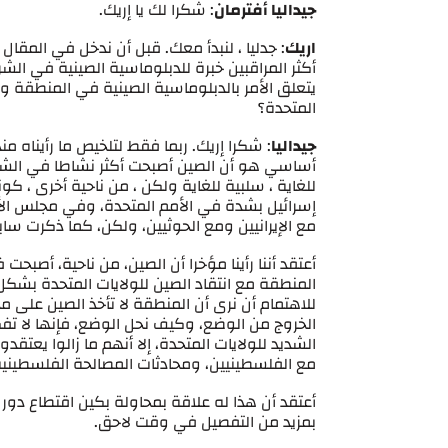
جيداليا أفترمان
: شكرا لك يا إريك.
اريك
: جدليا ، لنبدأ معك. قبل أن ندخل في المقال
أكثر المراقبين خبرة للدبلوماسية الصينية في الش
يتعلق الأمر بالدبلوماسية الصينية في المنطقة وال
المتحدة؟
جيداليا
للغاية ، سلبية للغاية ولكن ، من ناحية أخرى ، كون
إسرائيل بشدة في الأمم المتحدة، وفي مجلس الأم
مع الإيرانيين ومع الحوثيين، ولكن، كما ذكرت ساب
أعتقد أننا رأينا مؤخرا أن الصين، من ناحية، أص
المنطقة مع انتقاد الصين للولايات المتحدة بشك
للاهتمام أن نرى أن المنطقة لا تأخذ الصين على
الخروج من الوضع، وكيف نحل الوضع، فإنها لا تف
الشديد للولايات المتحدة، إلا أنهم ما زالوا يع
مع الفلسطينيين، ومحادثات المصالحة الفلسطيني
أعتقد أن هذا له علاقة بمحاولة بكين اقتطاع دور
بمزيد من التفصيل في وقت لاحق.