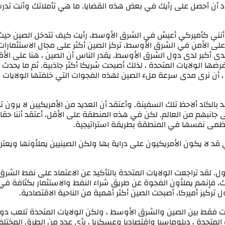
 أود أن أحصل على رأيك في بعض هذه القضايا. ما هي تأملاتك وأنت تد
قد أنني كأميركي أعيش في الشرق الأوسط، رأيت كيف تتدخل الصين حيث
ر على الأمن في الشرق الأوسط، تركز الصين أكثر على مجال الاستثمارات
صدى أكبر لدى دول الشرق الأوسط. يقدر الناس أن الصين ، هنا على الأقل
ضها الولايات المتحدة ، لذلك أصبحت شريكا أكثر جاذبية. ثم ما يحدث
، أن نرى مدى سرعة ملء الصين لهذه الفجوات التي خلفتها الولايات
 بالكاد ألاحظ تلك السفينة. وأعتقد أن العديد من الأمريكيين لا يرون ت
 جانبهم من العالم. لكن في هذه المنطقة على الأقل، أعتقد أننا حقا
ظمى نفسها في المنطقة بطريقة استراتيجية.
 قد لا يكون الأمريكيون على دراية بها ولكن الصينيين يملأونها ويعت
ول. لقد تراجعت الولايات المتحدة بالتأكيد عن الاعتماد على نفط الشرق
ك، فإنهم يملأون الفجوة عن طريق شراء النفط والاستثمار بكثافة في
 تركيز أميركا، أصبحت الصين أكثر أهمية من الناحية الاقتصادية.
ت فقط بين الصين والشرق الأوسط ، ولكن الولايات المتحدة تلعب دور
لمتحدة ، دبلوماسيا واقتصاديا وعسكريا ، بأي عدد من الطرق المختلفة