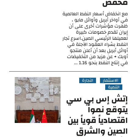
مخفض
مع انخفاض أسعار النفط العالمية
في أواخر أبريل وأوائل مايو ،
ظهرت مؤشرات أخرى على أن
إيران تقدم خصومات كبيرة
لعميلها الرئيسي الصين.اسرع تجار
النفط بشراء العقود الآجلة في
أوائل أبريل بعد أن أعلن منتجو
أوبك + عن مزيد من التخفيضات
في إنتاج النفط بنحو 1.16 ...
الاستثمار
التجارة
التنمية
إتش إس بي سي
يتوقع نمواً
اقتصادياً قوياً بين
الصين والشرق