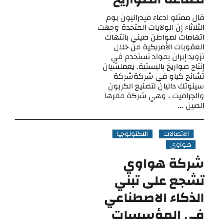
قال ممثلو ادعاء فيدراليون يوم
الثلاثاء إن الولايات المتحدة وجهت
اتهامات لمواطن صيني بانتهاك
العقوبات الأمريكية من خلال
تزويد إيران بمواد تستخدم في
إنتاج صواريخ باليستية. يعملشيان
تشانج كياو في شركةشركة
سينوتك داليان لتصنيع الكربون
والجرافيت ، وهي شركة مقرها
الصين ...
الاتصالات
التكنولوجيا
هواوي
شركة هواوي
تشجع على تبني
الذكاء الاصطناعي
في المؤسسات