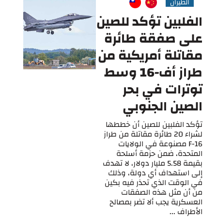
الطيران
الفلبين تؤكد للصين
على صفقة طائرة
مقاتلة أمريكية من
طراز أف-16 وسط
توترات في بحر
الصين الجنوبي
تؤكد الفلبين للصين أن خططها
لشراء 20 طائرة مقاتلة من طراز
F-16 مصنوعة في الولايات
المتحدة، ضمن حزمة أسلحة
بقيمة 5.58 مليار دولار، لا تهدف
إلى استهداف أي دولة، وذلك
في الوقت الذي تحذر فيه بكين
من أن مثل هذه الصفقات
العسكرية يجب ألا تضر بمصالح
الأطراف ...