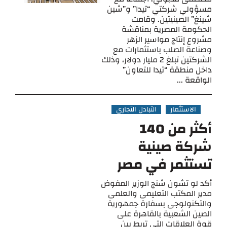
مسؤولي شركتي “تيدا” و”شين
شينغ” الصينيتين. وقامت
الحكومة المصرية بمناقشة
مشروع إنتاج مواسير الزهر
وصناعة الصلب باستثمارات مع
الشركتين تبلغ 2 مليار دولار، وذلك
داخل منطقة “تيدا للتعاون”
الواقعة ...
الاستثمار
التبادل التجاري
أكثر من 140
شركة صينية
تستثمر في مصر
أكد لو تشون شنج الوزير المفوض
مدير المكتب التعليمى والعلمى
والتكنولوجى بسفارة جمهورية
الصين الشعبية بالقاهرة على
قوة العلاقات التى تربط بين