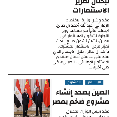
تبحثان تعزيز
الاستثمارات
عقد وكيل وزارة الاقتصاد
الإماراتي، عبدالله أحمد آل صالح،
اجتماعاً ثنائياً مع مساعد وزير
التجارة لشؤون الاستثمار في
الصين، تشان تشون جيانغ، لبحث
تعزيز فرص الاستثمار المشترك.
وأكد آل صالح، خلال الاجتماع الذي
عقد على هامش أعمال «منتدى
الاستثمار الإماراتي - الصيني»، في
دبي أخيراً، ...
الاستثمار
المشاريع
الصين بصدد إنشاء
مشروع ضخم بمصر
عقد رئيس الوزراء المصري
مصطفى مدبولي، اجتماعا مع