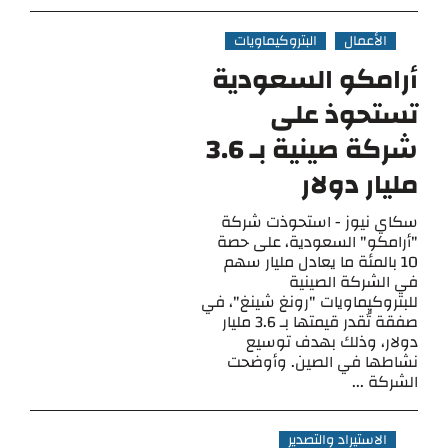
الأعمال
البتروكيماويات
أرامكو السعودية
تستحوذ على
شركة صينية بـ 3.6
مليار دولار
سكاي نيوز - استحوذت شركة
"أرامكو" السعودية، على حصة
10 بالمئة ما يعادل مليار سهم
في الشركة الصينية
للبتروكيماويات "رونغ شينغ"، في
صفقة تُقدر قيمتها بـ 3.6 مليار
دولار، وذلك بهدف توسيع
نشاطها في الصين. وأوضحت
الشركة ...
الاستيراد والتصدير