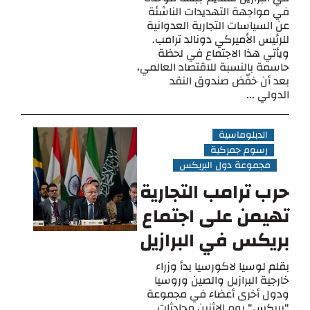
في مواجهة التهديدات الناشئة
عن السياسات التجارية العدوانية
للرئيس الأميركي دونالد ترامب.
ويأتي هذا الاجتماع في لحظة
حاسمة بالنسبة للاقتصاد العالمي،
بعد أن خفّض صندوق النقد
الدولي ...
الدبلوماسية
رسوم جمركية
مجموعة دول البريكس
حرب ترامب التجارية
تهيمن على اجتماع
بريكس في البرازيل
بقلم لوسيا لاكورسيا بدأ وزراء
خارجية البرازيل والصين وروسيا
ودول أخرى أعضاء في مجموعة
"بريكس" يوم الاثنين محادثات