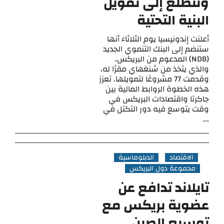
وتتطلع إلى تمويل
البنية التحتية
أعلنت إندونيسيا يوم الثلاثاء أنها
ستنضم إلى البنك التنموي الجديد
(NDB) المدعوم من البريكس،
والذي يتخذ من شنغهاي مقرًا له،
وقدمت 77 مشروعًا لتمويلها. تعزز
هذه الخطوة الروابط المالية بين
جاكرتا واقتصادات البريكس في
وقت يتوسع فيه دور التكتل في
...
الاقتصاد
الدبلوماسية
مجموعة دول البريكس
تايلاند تدافع عن
عضوية بريكس مع
توسيع الصين