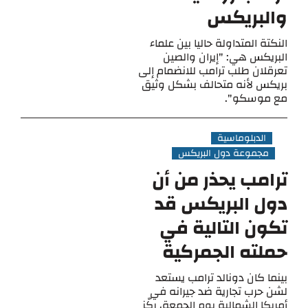
والبريكس
النكتة المتداولة حاليا بين علماء
البريكس هي: "إيران والصين
تعرقلان طلب ترامب للانضمام إلى
بريكس لأنه متحالف بشكل وثيق
مع موسكو".
الدبلوماسية
مجموعة دول البريكس
ترامب يحذر من أن
دول البريكس قد
تكون التالية في
حملته الجمركية
بينما كان دونالد ترامب يستعد
لشن حرب تجارية ضد جيرانه في
أمريكا الشمالية يوم الجمعة، ركّز