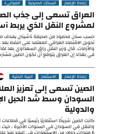
إعادة الإعمار
السكك الحديدية
الموانيء
العراق تسعى إلى جذب الص
لمشروع النقل الذي يربط آسيا
حسب سنان محمود من صحيفة ناشينال يهدف طريق
تحويل الاقتصاد العراقي المعتمد على النفط بعد
والأزمات. قال وزير النقل رزاق السعداوي بعد لقا
في بغداد إن العراق يتوقع أن تكون الصين مشاركا 
إعادة الإعمار
الاستثمار
البنية التحتية
الصين تسعى إلى تعزيز العل
السودان وسط شد الحبل الإ
والدولية
كانت الصين شريكًا استثماريًا رئيسيًا في قطاعات ا
والنقل في السودان في السنوات الأخيرة ، حيث