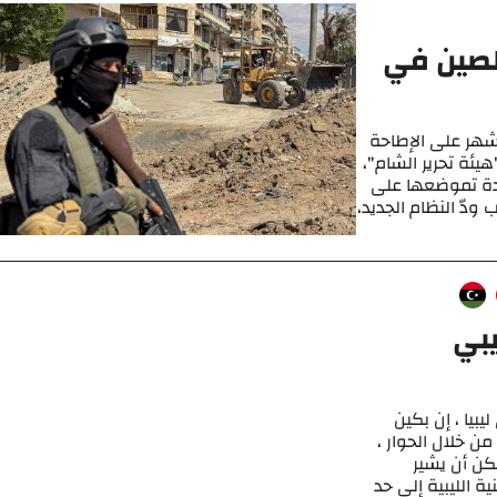
الصين في
أشهر على الإطاحة
يئة تحرير الشام"،
عادة تموضعها على
دّ النظام الجديد،
يبي
بيا ، إن بكين
ن خلال الحوار ،
كن أن يشير
ة الليبية إلى حد