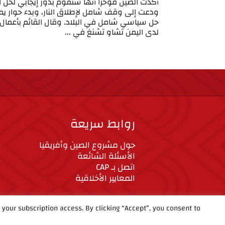
أكدت الصين مؤخرًا أنها ستقوم بدور إيجابي لحل ا
ودعت إلى وقف شامل لإطلاق النار، وبدء حوار ي
حل سياسي شامل في البلاد. وقال القائم بأعمال 
لدى اليمن تشاو تشنغ في ...
روابط سريعة
حول مشروع الصين وأفريقيا
الأسئلة الشائعة
اتصل بـ CAP
المعايير الأخلاقية
our subscription access. By clicking “Accept”, you consent to