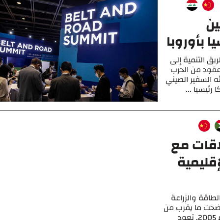
ين
 بأوروبا
 التنمية إلى
 عقود من الحرب
ئه السفير الصيني
رئيسيا ...
اقات مع
قليمية
لطاقة والزراعة
 ضخت ما يقرب من
6 مليارات دولار من الاستثمارات في البلاد منذ عام 2005. تعود