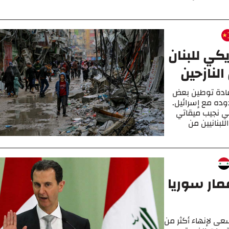
كي للبنان
لنازحين
عادة توطين بعض
وده مع إسرائيل.
اني نجيب ميقاتي
لبنانيين من
مار سوريا
سعى لإنهاء أكثر من