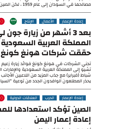
مصالحها في السودان إلى عام 1959 ، لكن الصين ...
إعادة الإعمار
الأعمال
الإنتاج
بعد 3 أشهر من زيارة جون ل
المملكة العربية السعودية 
حققت شركات هونغ كونغ ن
تجني الشركات في هونغ كونغ فوائد زيارة زعيم ا
تشيو إلى المملكة العربية السعودية والإمارات ا
شباط (فبراير) مع جذب المزيد من اللاعبين الأجانب 
يحذر المطلعون الوافدون الجدد من توعية "السياس
إعادة الإعمار
الحرب
العلاقات الدولية
الصين تؤكد استعدادها للم
إعادة إعمار اليمن