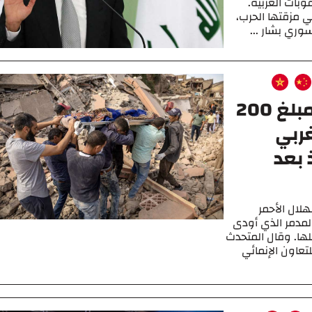
بات الغربية.
ي مزقتها الحرب،
وري بشار ...
تبرع الصليب الأحمر الصيني بمبلغ 200
غربي
 بعد
غ 200 ألف دولار للهلال الأحمر
المدمر الذي أودى
قرى بأكملها. وقال المتحدث
لتعاون الإنمائي