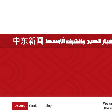
We us
Cookie settings
Accept
the u