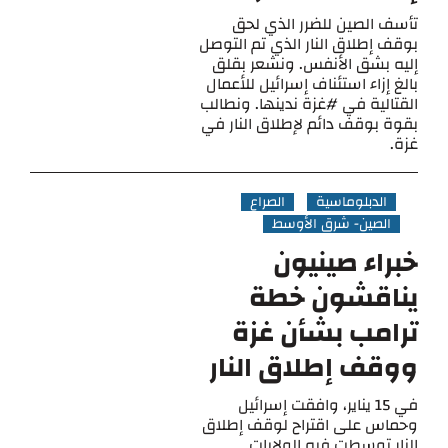
تأسف الصين للضرر الذي لحق
بوقف إطلاق النار الذي تم التوصل
إليه بشق الأنفس. ونشعر بقلق
بالغ إزاء استئناف إسرائيل للأعمال
القتالية في #غزة ندينها. ونطالب
بقوة بوقف دائم لإطلاق النار في
غزة.
الدبلوماسية
الصراع
الصين- شرق الأوسط
خبراء صينيون
يناقشون خطة
ترامب بشأن غزة
ووقف إطلاق النار
في 15 يناير، وافقت إسرائيل
وحماس على اقتراح لوقف إطلاق
النار توسطت فيه الولايات