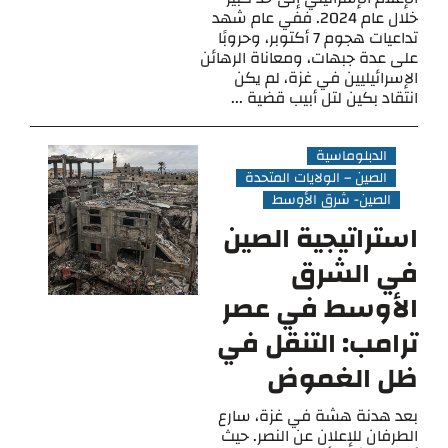
خلال عام 2024. ففي عام شهد
تداعيات هجوم 7 أكتوبر، وحروبًا
على عدة جبهات، ومعاناة الرهائن
الإسرائيليين في غزة، لم يكن
انتقاد بكين لتل أبيب قضية ...
الدبلوماسية
الصين – الولايات المتحدة
الصين- شرق الأوسط
استراتيجية الصين
في الشرق
الأوسط في عصر
ترامب: التنقل في
ظل الغموض
بعد هدنة هشة في غزة، سارع
الطرفان للإعلان عن النصر. حيث