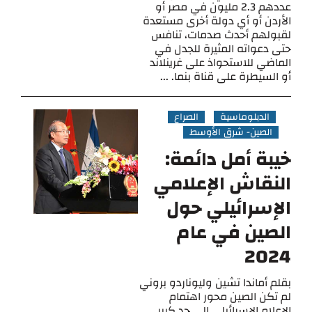
عددهم 2.3 مليون في مصر أو
الأردن أو أي دولة أخرى مستعدة
لقبولهم أحدث صدمات، تنافس
حتى دعواته المثيرة للجدل في
الماضي للاستحواذ على غرينلاند
أو السيطرة على قناة بنما. ...
الدبلوماسية
الصراع
الصين- شرق الأوسط
خيبة أمل دائمة:
النقاش الإعلامي
الإسرائيلي حول
الصين في عام
2024
بقلم أماندا تشين وليوناردو بروني
لم تكن الصين محور اهتمام
الإعلام الإسرائيلي إلى حد كبير