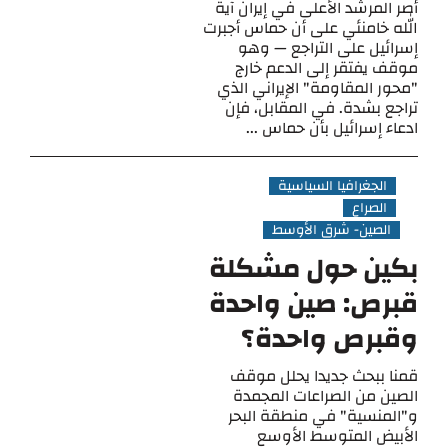
أصر المرشد الأعلى في إيران آية
الله خامنئي على أن حماس أجبرت
إسرائيل على التراجع — وهو
موقف يفتقر إلى الدعم خارج
"محور المقاومة" الإيراني الذي
تراجع بشدة. في المقابل، فإن
ادعاء إسرائيل بأن حماس ...
الجغرافيا السياسية
الصراع
الصين- شرق الأوسط
بكين حول مشكلة
قبرص: صين واحدة
وقبرص واحدة؟
قمنا ببحث جديدا يحلل موقف
الصين من الصراعات المجمدة
و"المنسية" في منطقة البحر
الأبيض المتوسط الأوسع