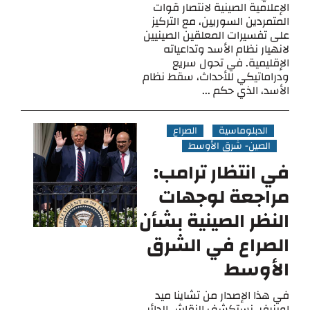
الإعلامية الصينية لانتصار قوات
المتمردين السوريين، مع التركيز
على تفسيرات المعلقين الصينيين
لانهيار نظام الأسد وتداعياته
الإقليمية. في تحول سريع
ودراماتيكي للأحداث، سقط نظام
الأسد، الذي حكم ...
الدبلوماسية
الصراع
الصين- شرق الأوسط
في انتظار ترامب:
مراجعة لوجهات
النظر الصينية بشأن
الصراع في الشرق
الأوسط
في هذا الإصدار من تشاينا ميد
اوبزرفر، نستكشف النقاش الدائر