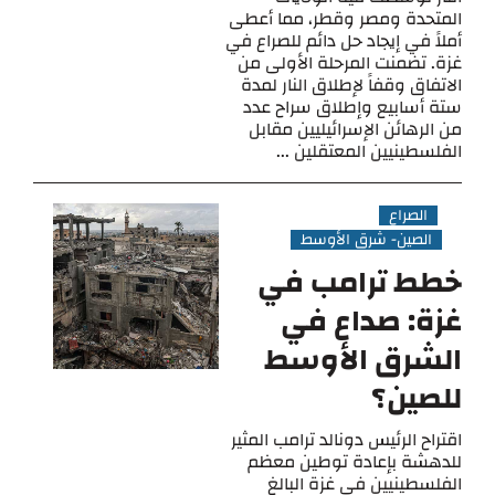
المتحدة ومصر وقطر، مما أعطى
أملاً في إيجاد حل دائم للصراع في
غزة. تضمنت المرحلة الأولى من
الاتفاق وقفاً لإطلاق النار لمدة
ستة أسابيع وإطلاق سراح عدد
من الرهائن الإسرائيليين مقابل
الفلسطينيين المعتقلين ...
الصراع
الصين- شرق الأوسط
خطط ترامب في
غزة: صداع في
الشرق الأوسط
للصين؟
اقتراح الرئيس دونالد ترامب المثير
للدهشة بإعادة توطين معظم
الفلسطينيين في غزة البالغ