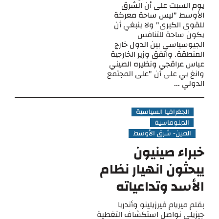
يوم السبت على أن الشرق
الأوسط "ليس ساحة معركة
للقوى الكبرى" ولا ينبغي أن
يكون ساحة للتنافس
الجيوسياسي بين الدول خارج
المنطقة. واتفق وزير الخارجية
عباس عراقجي ونظيره الصيني
وانغ يي على أن "على المجتمع
الدولي ...
الجغرافيا السياسية
الدبلوماسية
الصين- شرق الأوسط
خبراء صينيون
يبحثون انهيار نظام
الأسد وتداعياته
بقلم ميريام فيرزيلينو وأندريا
جيزيلي نواصل استكشاف التغطية