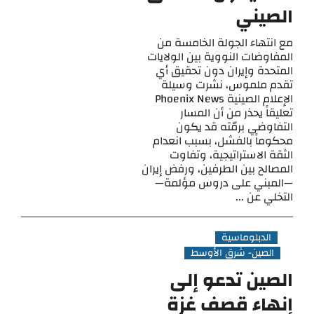
الصيني
مع انتهاء الجولة الخامسة من
المفاوضات النووية بين الولايات
المتحدة وإيران دون تحقيق أي
تقدم ملموس، نشرت وسيلة
الإعلام الصينية Phoenix News
تعليقاً يحذر من أن المسار
التفاوضي برمّته قد يكون
محكوماً بالفشل، بسبب انعدام
الثقة الاستراتيجية، وتفاوت
المصالح بين الطرفين، ورفض إيران
—المبني على دروس مؤلمة—
التخلي عن ...
الدبلوماسية
الصين- شرق الأوسط
الصين تدعو إلى
إنهاء قصف غزة