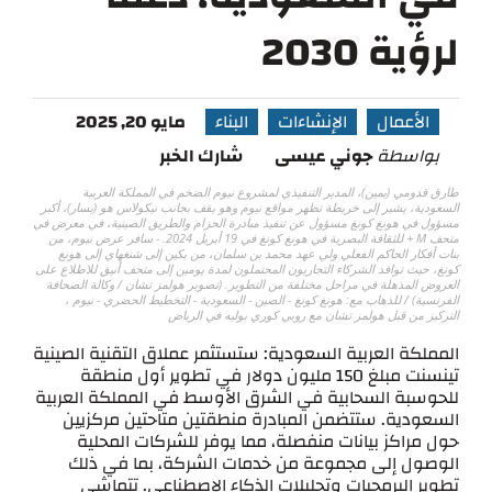
لرؤية 2030
الأعمال
الإنشاءات
البناء
مايو 20, 2025
بواسطة
جوني عيسى
شارك الخبر
طارق قدومي (يمين)، المدير التنفيذي لمشروع نيوم الضخم في المملكة العربية
السعودية، يشير إلى خريطة تظهر مواقع نيوم وهو يقف بجانب نيكولاس هو (يسار)، أكبر
مسؤول في هونغ كونغ مسؤول عن تنفيذ مبادرة الحزام والطريق الصينية، في معرض في
متحف M + للثقافة البصرية في هونغ كونغ في 19 أبريل 2024. - سافر عرض نيوم، من
بنات أفكار الحاكم الفعلي ولي عهد محمد بن سلمان، من بكين إلى شنغهاي إلى هونغ
كونغ، حيث توافد الشركاء التجاريون المحتملون لمدة يومين إلى متحف أنيق للاطلاع على
العروض المذهلة في مراحل مختلفة من التطوير. (تصوير هولمز تشان / وكالة الصحافة
الفرنسية) / للذهاب مع: هونغ كونغ - الصين - السعودية - التخطيط الحضري - نيوم ،
التركيز من قبل هولمز تشان مع روبي كوري بوليه في الرياض
المملكة العربية السعودية: ستستثمر عملاق التقنية الصينية
تينسنت مبلغ 150 مليون دولار في تطوير أول منطقة
للحوسبة السحابية في الشرق الأوسط في المملكة العربية
السعودية. ستتضمن المبادرة منطقتين متاحتين مركزيين
حول مراكز بيانات منفصلة، مما يوفر للشركات المحلية
الوصول إلى مجموعة من خدمات الشركة، بما في ذلك
تطوير البرمجيات وتحليلات الذكاء الاصطناعي. تتماشى