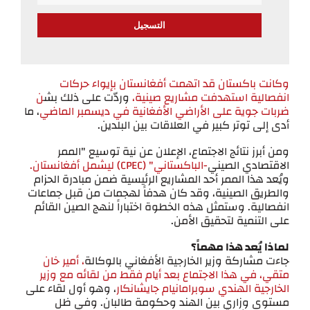
Email
وكانت باكستان قد اتهمت أفغانستان بإيواء حركات
انفصالية استهدفت مشاريع صينية،
وردّت على ذلك بش
ن
ضربات جوية على الأراضي الأفغانية في ديسمبر الماضي
، ما
أدى إلى توتر كبير في العلاقات بين البلدين.
ومن أبرز نتائج الاجتماع، الإعلان عن نية توسيع "الممر
الاقتصادي الصيني
-الباكستاني" (CPEC) ليشمل أفغانستان.
ويُعد هذا الممر أحد المشاريع الرئيسية ضمن مبادرة الحزام
والطريق الصينية، وقد كان هدفاً لهجمات من قبل جماعات
انفصالية. وستمثل هذه الخطوة اختباراً لنهج الصين القائم
على التنمية لتحقيق الأمن.
لماذا يُعد هذا مهماً؟
جاءت مشاركة وزير الخارجية الأفغاني بالوكالة
، أمير خان
متقي، في هذا الاجتماع بعد أيام فقط من لقائه مع وزير
الخارجية الهندي سوبرامانيام جايشانكار
، وهو أول لقاء على
مستوى وزاري بين الهند وحكومة طالبان. وفي ظل