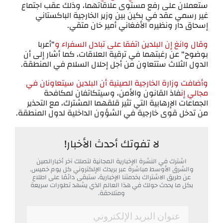
ستعملان على رفع مستوى علاقاتهما، وذلك عقب اجتماع
غير رسمي عقد في بكين بين وزير الخارجية الباكستاني
إسحاق دار ونظيره الأفغاني أمير خان متقي.
وقال وانغ إن البلدين اتفقا على تبادل السفراء و
"أعربا
بوضوح" عن رغبتهما في ترقية العلاقات، كما أشار إلى أن
الدول الثلاث ستتعاون من أجل إحلال السلام في المنطقة.
وأضافت وزارة الخارجية الصينية أن البلدين سيتعاونان في
مجالي إن
فاذ القانون والأمن، وسيتكاتفان لمكافحة
الجماعات الإرهابية التي تثير قلقهما المشترك، مع التحذير
من تدخل قوى خارجية في الشؤون الداخلية لدول المنطقة.
لا تفوتك أحدث الأخبار!
اشترك في النشرة الإخبارية المجانية لتصلك آخر أخبارالصين
والشرق الأوسط مباشرة عبر بريدك الإلكتروني كل يوم خميس.
عن طريق الاشتراك بخدمتنا الإخبارية، ستبقى دائمًا على اطلاع
بكل ما يحدث حولك في هذا العالم الذي يشهد تطورات سريعة
ومتلاحقة.
*