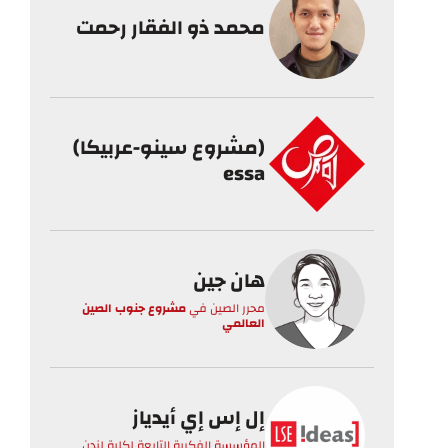
محمد ذو الفقار رحمت
(مشروع سينو-عربيكا)
essa
هان جين
محرر الصين
في
مشروع جنوب الصين
العالمي
إل إس إي أيدياز
المؤسسة الفكرية التابعة لكلية لندن