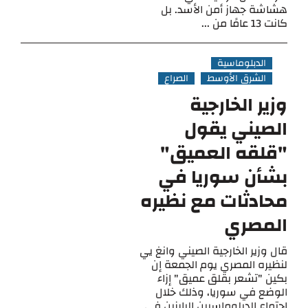
هشاشة جهاز أمن الأسد. بل
كانت 13 عامًا من ...
الدبلوماسية
الشرق الأوسط
الصراع
وزير الخارجية
الصيني يقول
"قلقه العميق"
بشأن سوريا في
محادثات مع نظيره
المصري
قال وزير الخارجية الصيني وانغ يي
لنظيره المصري يوم الجمعة إن
بكين "تشعر بقلق عميق" إزاء
الوضع في سوريا، وذلك خلال
اجتماع الدبلوماسيين البارزين في