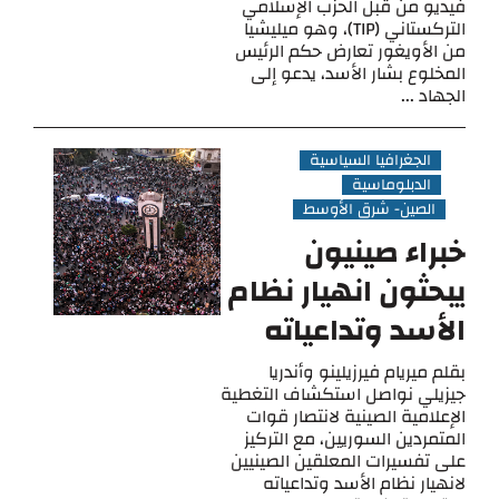
فيديو من قبل الحزب الإسلامي
التركستاني (TIP)، وهو ميليشيا
من الأويغور تعارض حكم الرئيس
المخلوع بشار الأسد، يدعو إلى
الجهاد ...
الجغرافيا السياسية
الدبلوماسية
الصين- شرق الأوسط
خبراء صينيون
يبحثون انهيار نظام
الأسد وتداعياته
بقلم ميريام فيرزيلينو وأندريا
جيزيلي نواصل استكشاف التغطية
الإعلامية الصينية لانتصار قوات
المتمردين السوريين، مع التركيز
على تفسيرات المعلقين الصينيين
لانهيار نظام الأسد وتداعياته