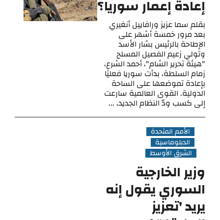
إعادة إعمار سوريا؟
بقلم سما عزيز ورافاييل أنغيري
بعد مرور خمسة أشهر على
الإطاحة بالرئيس بشار الأسد
وتولي زعيم الفصيل المسلح
"هيئة تحرير الشام"، أحمد الشرع،
زمام السلطة، بدأت سوريا فعليًا
بإعادة تموضعها على الساحة
الدولية. القوى العالمية سارعت
إلى كسب ودّ النظام الجديد، ...
الأمم المتحدة
الدبلوماسية
الشرق الأوسط
وزير الخارجية
السوري يقول إنه
يريد 'تعزيز