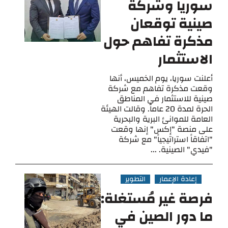
سوريا وشركة
صينية توقعان
مذكرة تفاهم حول
الاستثمار
أعلنت سوريا، يوم الخميس، أنها
وقعت مذكرة تفاهم مع شركة
صينية للاستثمار في المناطق
الحرة لمدة 20 عاماً. وقالت الهيئة
العامة للموانئ البرية والبحرية
على منصة "إكس" إنها وقعت
"اتفاقاً استراتيجياً" مع شركة
"فيدي" الصينية. ...
إعادة الإعمار
التطوير
فرصة غير مُستغلة:
ما دور الصين في