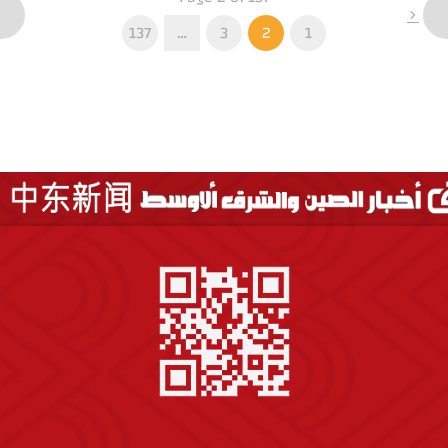
137
…
3
2
1