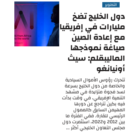
التطوير
دول الخليج تضخ
مليارات في إفريقيا
مع إعادة الصين
صياغة نموذجها
الماليبقلم: سيث
أونيانغو
تتحرك رؤوس الأموال السيادية
والخاصة من دول الخليج بسرعة
لسد فجوة متزايدة في مشهد
التنمية الإفريقي، في وقت بدأت
فيه بكين تتراجع عن دورها
المهيمن السابق كالممول
الرئيسي للقارة. ففي الفترة ما
بين 2012 و2022، استثمرت دول
مجلس التعاون الخليجي أكثر ...